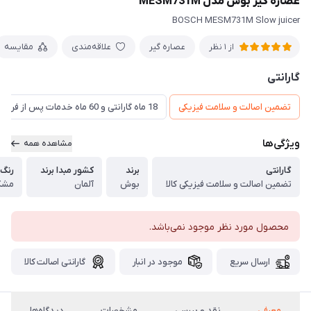
عصاره گیر بوش مدل MESM731M
BOSCH MESM731M Slow juicer
عصاره گیر
علاقه‌مندی
مقایسه
از 1 نظر
گارانتی
تضمین اصالت و سلامت فیزیکی
18 ماه گارانتی و 60 ماه خدمات پس از فروش و گارانتی تعویض
ویژگی‌ها
مشاهده همه
گارانتی
برند
کشور مبدا برند
رنگ
تضمین اصالت و سلامت فیزیکی کالا
بوش
آلمان
مشک
محصول مورد نظر موجود نمی‌باشد.
ارسال سریع
موجود در انبار
گارانتی اصالت کالا
معرفی
نقد و بررسی
مشخصات
دیدگاه‌ها