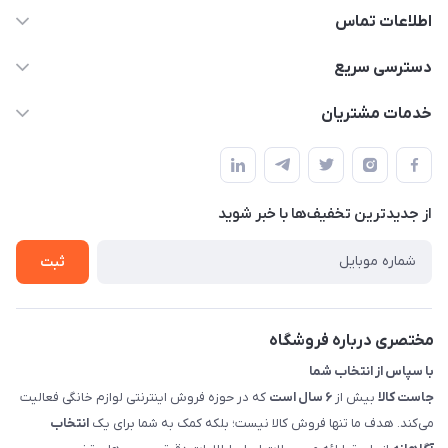
اطلاعات تماس
09398557137
دسترسی سریع
info@justkala.ir
لیست محصولات
خدمات مشتریان
بوشهر - چهار راه تامین اجتماعی به سمت ریشهر ، 100 متر بالاتر
مجله فروشگاه
راهنما
سمت چپ (فروشگاه صوتی عباسی) - "تحویل حضوری فقط با
حساب کاربری
هماهنگی"
پرسش های شما
تماس با ما
از جدید‌ترین تخفیف‌ها با‌ خبر شوید
شرایط و ضوابط گارانتی
درباره ما
روش های بازگرداندن کالا
ثبت
قوانین و مقررات جاست کالا
راهنمای خرید، پرداخت، پردازش
مختصری درباره فروشگاه
با سپاس از انتخاب شما
جاست کالا
بیش از
۶ سال است
که در حوزه فروش اینترنتی لوازم خانگی فعالیت
می‌کند. هدف ما تنها فروش کالا نیست؛ بلکه کمک به شما برای یک
انتخاب