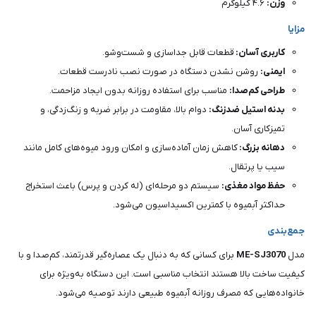
وزن:
۴.۶ کیلوگرم
مزایا
کاربری آسان:
قطعات قابل جداسازی و شست‌وشو.
ایمنی:
روشن نشدن دستگاه در صورت نصب نادرست قطعات.
طراحی کم‌صدا:
مناسب برای استفاده روزانه بدون ایجاد مزاحمت.
بدنه استیل ضدزنگ:
دوام بالا، مقاومت در برابر ضربه و زنگ‌زدگی، و
تمیزکاری آسان.
دهانه بزرگ:
کاهش زمان آماده‌سازی و امکان ورود میوه‌های کامل مانند
سیب یا پرتقال.
حفظ مواد مغذی:
سیستم دو مرحله‌ای (له کردن و پرس) باعث استخراج
حداکثر آبمیوه با کمترین اکسیداسیون می‌شود.
جمع‌بندی
مدل
ME-SJ3070
برای کسانی که به دنبال یک عصاره‌گیر قدرتمند، کم‌صدا و با
کیفیت ساخت بالا هستند انتخاب مناسبی است. این دستگاه به‌ویژه برای
خانواده‌هایی که مصرف روزانه آبمیوه طبیعی دارند توصیه می‌شود.