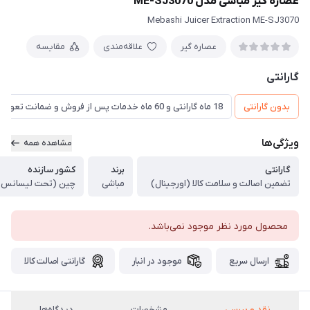
عصاره‌ گیر مباشی مدل ME-SJ3070
Mebashi Juicer Extraction ME-SJ3070
عصاره گیر
علاقه‌مندی
مقایسه
گارانتی
بدون گارانتی
18 ماه گارانتی و 60 ماه خدمات پس از فروش و ضمانت تعویض
ویژگی‌ها
مشاهده همه
گارانتی
برند
کشور سازنده
تضمین اصالت و سلامت کالا (اورجینال)
مباشی
چین (تحت لیسانس ژ
محصول مورد نظر موجود نمی‌باشد.
ارسال سریع
موجود در انبار
گارانتی اصالت کالا
نقد و بررسی
مشخصات
دیدگاه‌ها