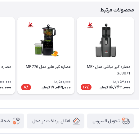
محصولات مرتبط
عصاره گیر مباشی مدل ME-
عصاره گیر مایر مدل MR776
عصاره گیر
SJ3071
500,000
18,500,000
18,753,000
00,000
17,049,000
15,763,000
8٪
16٪
تومان
تومان
امکان پرداخت در محل
ضمانت
تحویل اکسپرس