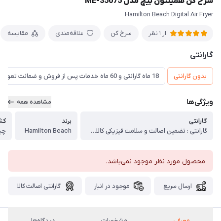
سرخ کن همیلتون بیچ مدل ME-35075
Hamilton Beach Digital Air Fryer
سرخ کن
علاقه‌مندی
مقایسه
از 1 نظر
گارانتی
بدون گارانتی
18 ماه گارانتی و 60 ماه خدمات پس از فروش و ضمانت تعویض
ویژگی‌ها
مشاهده همه
گارانتی
برند
کش
گارانتی : تضمین اصالت و سلامت فیزیکی کالا (اورجینال)
Hamilton Beach
چی
محصول مورد نظر موجود نمی‌باشد.
ارسال سریع
موجود در انبار
گارانتی اصالت کالا
معرفی
مشخصات
دیدگاه‌ها