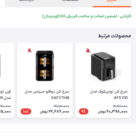
گارانتی : تضمین اصالت و سلامت فیزیکی کالا (اورجینال)
محصولات مرتبط
سرخ کن نوتریکوک مدل
سرخ کن دوقلو جیپاس مدل
آون تو
AFS100
GAF37548
مدل GAFO37549
490,000
24,981,000
22,216,000
65,000
22,686,000
20,398,000
10٪
9٪
تومان
تومان