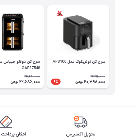
سرخ کن نوتریکوک مدل AFS100
سرخ کن دوقلو جیپاس م
GAF37548
24,981,000
22,216,000
22,686,000
20,398,000
9٪
تومان
تومان
تحویل اکسپرس
امکان پرداخت 