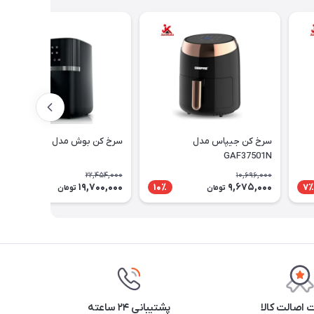
سرخ کن جیپاس مدل
سرخ کن بوش مدل MAF462B0
GAF37501N
22,454,000
10,696,000
19,700,000
9,675,000
13٪
10٪
7٪
تومان
تومان
اصالت کالا
پشتیبانی ۲۴ ساعته