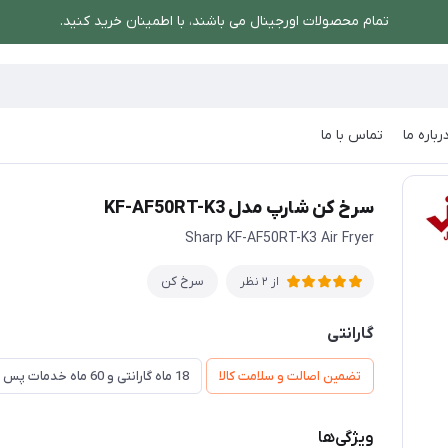
تمام محصولات اورجینال می باشند، با اطمینان خرید کنید.
رباره ما
تماس با ما
KF-AF50RT-K
سرخ کن شارپ مدل KF-AF50RT-K3
Sharp KF-AF50RT-K3 Air Fryer
سرخ کن
از 2 نظر
گارانتی
تضمین اصالت و سلامت کالا
18 ماه گارانتی و 60 ماه خدمات پس از فروش و ضمانت تعویض
ویژگی‌ها