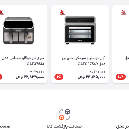
دل
آون توستر و سرخکن جیپاس
سرخ کن دوقلو جیپاس مدل
مدل GAFO37549
GAF37533
24,471,000
25,490,000
22,839,000
24,165,000
6٪
10٪
تومان
تومان
در محل
ضمانت بازگشت کالا
ضمانت 