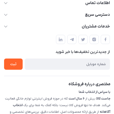
اطلاعات تماس
09398557137
دسترسی سریع
info@justkala.ir
لیست محصولات
خدمات مشتریان
بوشهر - چهار راه تامین اجتماعی به سمت ریشهر ، 100 متر بالاتر
مجله فروشگاه
راهنما
سمت چپ (فروشگاه صوتی عباسی) - "تحویل حضوری فقط با
حساب کاربری
هماهنگی"
پرسش های شما
تماس با ما
از جدید‌ترین تخفیف‌ها با‌ خبر شوید
شرایط و ضوابط گارانتی
درباره ما
روش های بازگرداندن کالا
ثبت
قوانین و مقررات جاست کالا
راهنمای خرید، پرداخت، پردازش
مختصری درباره فروشگاه
با سپاس از انتخاب شما
جاست کالا
بیش از
۶ سال است
که در حوزه فروش اینترنتی لوازم خانگی فعالیت
می‌کند. هدف ما تنها فروش کالا نیست؛ بلکه کمک به شما برای یک
انتخاب
آگاهانه
از طریق ارائه محصولات اصل، اطلاعات دقیق، بررسی‌های تخصصی و