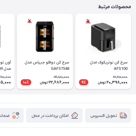
محصولات مرتبط
سرخ کن نوتریکوک مدل
سرخ کن دوقلو جیپاس مدل
آون تو
AFS100
GAF37548
مدل GAFO37549
490,000
24,981,000
22,216,000
65,000
22,686,000
20,398,000
10٪
9٪
تومان
تومان
امکان پرداخت در محل
ضمانت
تحویل اکسپرس