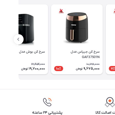
سرخ کن جیپاس مدل
سرخ کن بوش مدل MAF462B0
GAF37501N
22,454,000
10,696,000
19,700,000
9,675,000
13٪
10٪
7٪
تومان
تومان
اصالت کالا
پشتیبانی ۲۴ ساعته