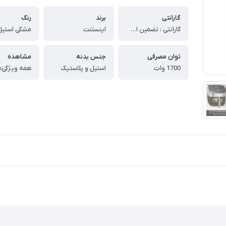
گارانتی
برند
رنگ
گارانتی : تضمین اصالت و سلامت فیزیکی کالا (اورجینال)
اینستنت
مشکی استیل
توان مصرفی
جنس بدنه
مشاهده
1700 وات
استیل و پلاستیک
همه ویژگی‌ه