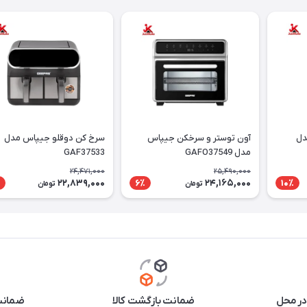
دل
آون توستر و سرخکن جیپاس
سرخ کن دوقلو جیپاس مدل
مدل GAFO37549
GAF37533
24,471,000
25,490,000
22,839,000
24,165,000
6٪
10٪
تومان
تومان
در محل
ضمانت بازگشت کالا
ضمانت 