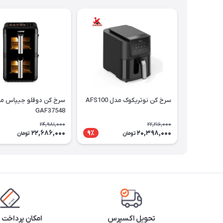
سرخ کن نوتریکوک مدل AFS100
سرخ کن دوقلو جیپاس م
GAF37548
24,981,000
22,216,000
22,686,000
20,398,000
9٪
تومان
تومان
تحویل اکسپرس
امکان پرداخت 