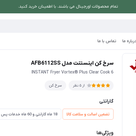
تمام محصولات اورجینال می باشند، با اطمینان خرید کنید.
رباره ما
تماس با ما
مدل AFB6112SS
سرخ کن اینستنت مدل AFB6112SS
INSTANT Fryer Vortex® Plus Clear Cook 6
سرخ کن
از 5 نظر
گارانتی
تضمین اصالت و سلامت کالا
18 ماه گارانتی و 60 ماه خدمات پس از فروش و ضمانت تعویض
ویژگی‌ها