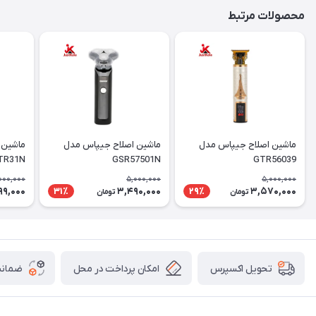
محصولات مرتبط
ماشین اصلاح جیپاس مدل
ماشین اصلاح جیپاس مدل
ماشین 
TR31N
GSR57501N
GTR56039
000,000
5,000,000
5,000,000
99,000
3,490,000
3,570,000
31٪
29٪
تومان
تومان
امکان پرداخت در محل
ضمانت
تحویل اکسپرس