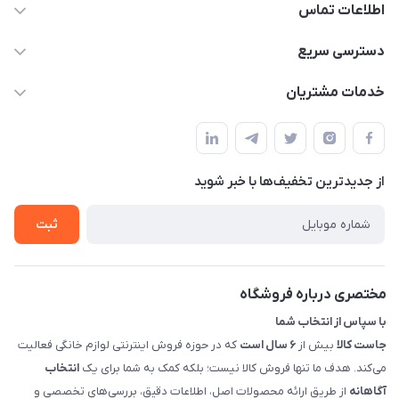
اطلاعات تماس
09398557137
دسترسی سریع
info@justkala.ir
لیست محصولات
خدمات مشتریان
بوشهر - چهار راه تامین اجتماعی به سمت ریشهر ، 100 متر بالاتر
مجله فروشگاه
راهنما
سمت چپ (فروشگاه صوتی عباسی) - "تحویل حضوری فقط با
حساب کاربری
هماهنگی"
پرسش های شما
تماس با ما
از جدید‌ترین تخفیف‌ها با‌ خبر شوید
شرایط و ضوابط گارانتی
درباره ما
روش های بازگرداندن کالا
ثبت
قوانین و مقررات جاست کالا
راهنمای خرید، پرداخت، پردازش
مختصری درباره فروشگاه
با سپاس از انتخاب شما
جاست کالا
بیش از
۶ سال است
که در حوزه فروش اینترنتی لوازم خانگی فعالیت
می‌کند. هدف ما تنها فروش کالا نیست؛ بلکه کمک به شما برای یک
انتخاب
آگاهانه
از طریق ارائه محصولات اصل، اطلاعات دقیق، بررسی‌های تخصصی و