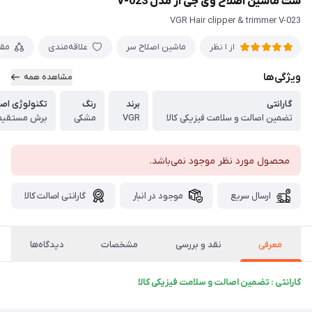
ست ماشین اصلاح وی جی آر مدل V-023
VGR Hair clipper & trimmer V-023
ماشین اصلاح سر
علاقه‌مندی
مق
از 1 نظر
ویژگی‌ها
مشاهده همه
گارانتی
برند
رنگ
تکنولوژی اصل
تضمین اصالت و سلامت فیزیکی کالا
VGR
مشکی
برش مستقیم
محصول مورد نظر موجود نمی‌باشد.
ارسال سریع
موجود در انبار
گارانتی اصالت کالا
معرفی
نقد و بررسی
مشخصات
دیدگاه‌ها
گارانتی : تضمین اصالت و سلامت فیزیکی کالا