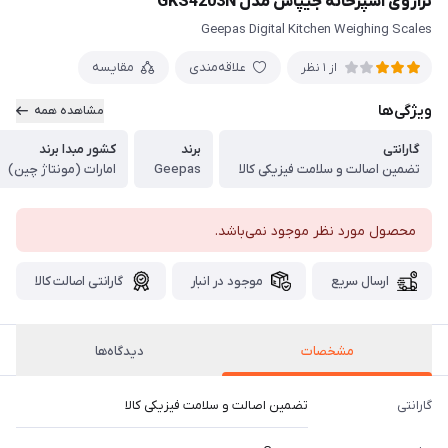
ترازوی آشپزخانه جیپاس مدل GKS4203N
Geepas Digital Kitchen Weighing Scales
علاقه‌مندی
مقایسه
از 1 نظر
ویژگی‌ها
مشاهده همه
گارانتی
برند
کشور مبدا برند
تضمین اصالت و سلامت فیزیکی کالا
Geepas
امارات (مونتاژ چین)
محصول مورد نظر موجود نمی‌باشد.
ارسال سریع
موجود در انبار
گارانتی اصالت کالا
مشخصات
دیدگاه‌ها
گارانتی
تضمین اصالت و سلامت فیزیکی کالا