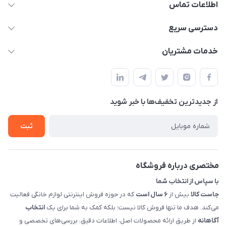
اطلاعات تماس
09398557137
دسترسی سریع
info@justkala.ir
لیست محصولات
خدمات مشتریان
بوشهر - چهار راه تامین اجتماعی به سمت ریشهر ، 100 متر بالاتر
مجله فروشگاه
راهنما
سمت چپ (فروشگاه صوتی عباسی) - "تحویل حضوری فقط با
حساب کاربری
هماهنگی"
پرسش های شما
تماس با ما
از جدید‌ترین تخفیف‌ها با‌ خبر شوید
شرایط و ضوابط گارانتی
درباره ما
روش های بازگرداندن کالا
ثبت
قوانین و مقررات جاست کالا
راهنمای خرید، پرداخت، پردازش
مختصری درباره فروشگاه
با سپاس از انتخاب شما
جاست کالا
بیش از
۶ سال است
که در حوزه فروش اینترنتی لوازم خانگی فعالیت
می‌کند. هدف ما تنها فروش کالا نیست؛ بلکه کمک به شما برای یک
انتخاب
آگاهانه
از طریق ارائه محصولات اصل، اطلاعات دقیق، بررسی‌های تخصصی و