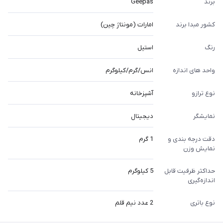
برند
Geepas
کشور مبدا برند
امارات (مونتاژ چین)
رنگ
استیل
واحد های اندازه
انس/گرم/کیلوگرم
نوع ترازو
آشپزخانه
نمایشگر
دیجیتال
دقت درجه بندی و
1 گرم
نمایش وزن
حداکثر ظرفیت قابل
5 کیلوگرم
اندازه‌گیری
نوع باتری
2 عدد نیم قلم