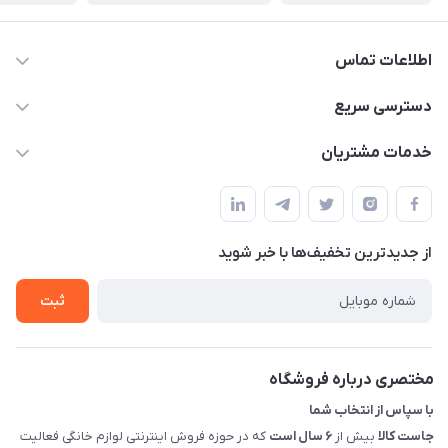
اطلاعات تماس
09398557137
دسترسی سریع
info@justkala.ir
لیست محصولات
خدمات مشتریان
بوشهر - چهار راه تامین اجتماعی به سمت ریشهر ، 100 متر بالاتر
مجله فروشگاه
راهنما
سمت چپ (فروشگاه صوتی عباسی) - "تحویل حضوری فقط با
حساب کاربری
هماهنگی"
پرسش های شما
تماس با ما
از جدید‌ترین تخفیف‌ها با‌ خبر شوید
شرایط و ضوابط گارانتی
درباره ما
روش های بازگرداندن کالا
ثبت
قوانین و مقررات جاست کالا
راهنمای خرید، پرداخت، پردازش
مختصری درباره فروشگاه
با سپاس از انتخاب شما
جاست کالا
بیش از
۶ سال است
که در حوزه فروش اینترنتی لوازم خانگی فعالیت