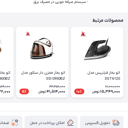
- سیستم صرفه جویی در مصرف برق
محصولات مرتبط
اتو بخار فیلیپس مدل
اتو بخار مخزن دار سنکور مدل
400BZ
SSI 0950BZ
DST6120
564,000
43,452,000
17,000,000
32,000
41,514,000
15,349,000
5٪
10٪
تومان
تومان
امکان پرداخت در محل
ضمانت
تحویل اکسپرس