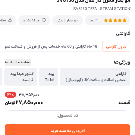
اتو بخار مخزن دار تفال مدل SV8130
اتو بخار دستی
علاقه‌مندی
مقا
از 12 نظر
گارانتی
بدون گارانتی
18 ماه گارانتی و 60 ماه خدمات پس از فروش و ضمانت تعویض
ویژگی‌ها
مشاهده همه
گارانتی
برند
کشور مبدا برند
تضمین اصالت و سلامت کالا (اورجینال)
Tefal
فرانسه
22٪
35,352,000
27,850,000
قیمت:
تومان
کد محصول:
افزودن به سبدخرید