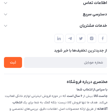
اطلاعات تماس
09398557137
دسترسی سریع
info@justkala.ir
لیست محصولات
خدمات مشتریان
بوشهر - چهار راه تامین اجتماعی به سمت ریشهر ، 100 متر بالاتر
مجله فروشگاه
راهنما
سمت چپ (فروشگاه صوتی عباسی) - "تحویل حضوری فقط با
حساب کاربری
هماهنگی"
پرسش های شما
تماس با ما
از جدید‌ترین تخفیف‌ها با‌ خبر شوید
شرایط و ضوابط گارانتی
درباره ما
روش های بازگرداندن کالا
ثبت
قوانین و مقررات جاست کالا
راهنمای خرید، پرداخت، پردازش
مختصری درباره فروشگاه
با سپاس از انتخاب شما
جاست کالا
بیش از
۶ سال است
که در حوزه فروش اینترنتی لوازم خانگی فعالیت
می‌کند. هدف ما تنها فروش کالا نیست؛ بلکه کمک به شما برای یک
انتخاب
آگاهانه
از طریق ارائه محصولات اصل، اطلاعات دقیق، بررسی‌های تخصصی و