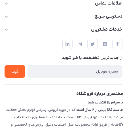
اطلاعات تماس
09398557137
دسترسی سریع
info@justkala.ir
لیست محصولات
خدمات مشتریان
بوشهر - چهار راه تامین اجتماعی به سمت ریشهر ، 100 متر بالاتر
مجله فروشگاه
راهنما
سمت چپ (فروشگاه صوتی عباسی) - "تحویل حضوری فقط با
حساب کاربری
هماهنگی"
پرسش های شما
تماس با ما
از جدید‌ترین تخفیف‌ها با‌ خبر شوید
شرایط و ضوابط گارانتی
درباره ما
روش های بازگرداندن کالا
ثبت
قوانین و مقررات جاست کالا
راهنمای خرید، پرداخت، پردازش
مختصری درباره فروشگاه
با سپاس از انتخاب شما
جاست کالا
بیش از
۶ سال است
که در حوزه فروش اینترنتی لوازم خانگی فعالیت
می‌کند. هدف ما تنها فروش کالا نیست؛ بلکه کمک به شما برای یک
انتخاب
آگاهانه
از طریق ارائه محصولات اصل، اطلاعات دقیق، بررسی‌های تخصصی و