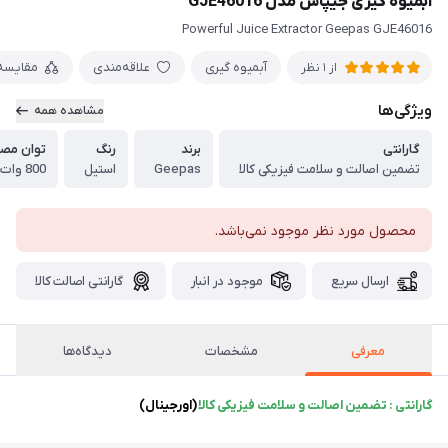
آبمیوه گیری جیپاس مدل GJE46016
Powerful Juice Extractor Geepas GJE46016
آبمیوه گیری
علاقه‌مندی
مقایسه
از 1 نظر
ویژگی‌ها
مشاهده همه
گارانتی
برند
رنگ
توان مص
تضمین اصالت و سلامت فیزیکی کالا
Geepas
استیل
800 وات
محصول مورد نظر موجود نمی‌باشد.
ارسال سریع
موجود در انبار
گارانتی اصالت کالا
معرفی
مشخصات
دیدگاه‌ها
گارانتی : تضمین اصالت و سلامت فیزیکی کالا
(اورجینال)