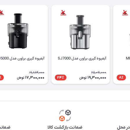
آبمیوه گیری براون مدل SJ7000
آبمیوه گیری براون مدل SJ5000
19,864,000
25,091,000
17,300,000
19,300,000
٪
24٪
8٪
تومان
تومان
در محل
ضمانت بازگشت کالا
ضمانت 