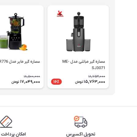
عصاره گیر مباشی مدل ME-
عصاره گیر مایر مدل MR776
SJ3071
18,500,000
18,753,000
17,049,000
15,763,000
16٪
تومان
تومان
تحویل اکسپرس
امکان پرداخت 