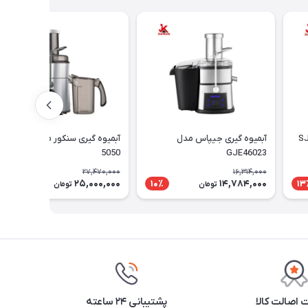
آبمیوه گیری جیپاس مدل
آبمیوه گیری سنکور مدل SJE
5050
GJE46023
27,470,000
16,314,000
25,000,000
14,784,000
9٪
10٪
13
تومان
تومان
اصالت کالا
پشتیبانی ۲۴ ساعته