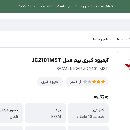
تمام محصولات اورجینال می باشند، با اطمینان خرید کنید.
رباره ما
تماس با ما
گیری بیم مدل JC2101MST
آبمیوه گیری بیم مدل JC2101MST
BEAM JUICER JC 2101 MST
آبمیوه گیری
از 2 نظر
ویژگی‌ها
گارانتی
برند
کشور مبدا بر
ضمانت 18 ماهه پیراد
BEEM
آلمان