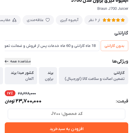
آبمیوه گیری براون مدل J700
Braun J700 Juicer
آبمیوه گیری
علاقه‌مندی
مقایس
از 6 نظر
گارانتی
بدون گارانتی
18 ماه گارانتی و 60 ماه خدمات پس از فروش و ضمانت تعویض
ویژگی‌ها
مشاهده همه
گارانتی
برند
کشور مبدا برند
تضمین اصالت و سلامت کالا (اورجینال)
براون
آلمان
17٪
28,228,000
23,700,000
قیمت:
تومان
کد محصول: J700
افزودن به سبدخرید