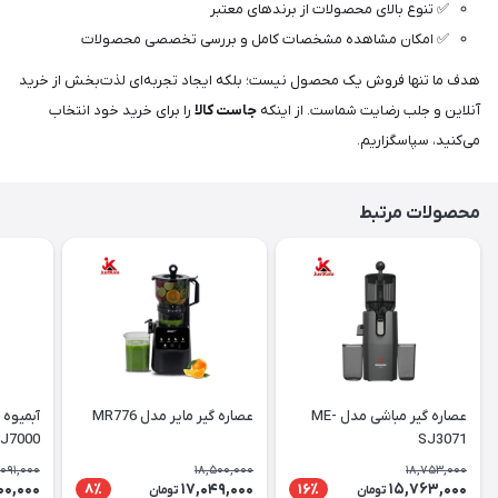
✅ تنوع بالای محصولات از برندهای معتبر
✅ امکان مشاهده مشخصات کامل و بررسی تخصصی محصولات
هدف ما تنها فروش یک محصول نیست؛ بلکه ایجاد تجربه‌ای لذت‌بخش از خرید
آنلاین و جلب رضایت شماست. از اینکه
جاست کالا
را برای خرید خود انتخاب
می‌کنید، سپاسگزاریم.
محصولات مرتبط
عصاره گیر مباشی مدل ME-
عصاره گیر مایر مدل MR776
آبمیوه 
J7000
SJ3071
,091,000
18,500,000
18,753,000
00,000
17,049,000
15,763,000
8٪
16٪
تومان
تومان