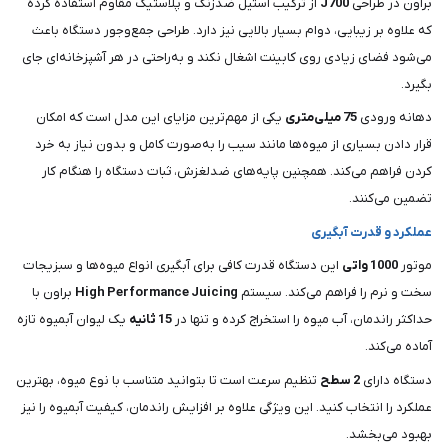
براون در طراحی
J700
از ترکیب استیل ضدزنگ و پلاستیک مقاوم استفاده کرده
که علاوه بر زیبایی، دوام بسیار بالایی نیز دارد. طراحی جمع‌وجور دستگاه باعث
می‌شود فضای زیادی روی کابینت اشغال نکند و به‌راحتی در هر آشپزخانه‌ای جای
بگیرد.
دهانه ورودی
75 میلی‌متری
یکی از مهم‌ترین مزایای این مدل است که امکان
قرار دادن بسیاری از میوه‌ها مانند سیب را به‌صورت کامل و بدون نیاز به خرد
کردن فراهم می‌کند. همچنین پایه‌های ضدلغزش، ثبات دستگاه را هنگام کار
تضمین می‌کنند.
عملکرد و قدرت آبگیری
موتور
1000 واتی
این دستگاه قدرت کافی برای آبگیری انواع میوه‌ها و سبزیجات
سخت و نرم را فراهم می‌کند. سیستم
Performance Juicing
High
براون با
حداکثر راندمان، آب میوه را استخراج کرده و تنها در
15 ثانیه
یک لیوان آبمیوه تازه
آماده می‌کند.
دستگاه دارای
2 سطح
تنظیم سرعت است تا بتوانید متناسب با نوع میوه، بهترین
عملکرد را انتخاب کنید. این ویژگی علاوه بر افزایش راندمان، کیفیت آبمیوه را نیز
بهبود می‌بخشد.