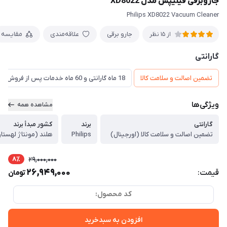
جاروبرقی فیلیپس مدل XD8022
Philips XD8022 Vacuum Cleaner
جارو برقی
علاقه‌مندی
مقایسه
از 15 نظر
گارانتی
تضمین اصالت و سلامت کالا
18 ماه گارانتی و 60 ماه خدمات پس از فروش و ضمانت تعویض
ویژگی‌ها
مشاهده همه
گارانتی
برند
کشور مبدأ برند
تضمین اصالت و سلامت کالا (اورجینال)
Philips
هلند (مونتاژ لهستا
8٪
29,000,000
26,949,000
قیمت:
تومان
کد محصول:
افزودن به سبدخرید