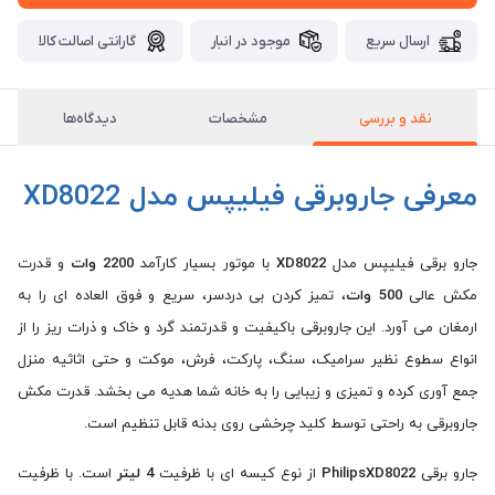
ارسال سریع
موجود در انبار
گارانتی اصالت کالا
نقد و بررسی
مشخصات
دیدگاه‌ها
معرفی جاروبرقی فیلیپس مدل XD8022
جارو برقی فیلیپس مدل
XD8022
با موتور بسیار کارآمد
2200 وات
و قدرت
مکش عالی
500 وات
، تمیز کردن بی دردسر، سریع و فوق العاده ای را به
ارمغان می آورد. این جاروبرقی باکیفیت و قدرتمند گرد و خاک و ذرات ریز را از
انواع سطوع نظیر سرامیک، سنگ، پارکت، فرش، موکت و حتی اثاثیه منزل
جمع آوری کرده و تمیزی و زیبایی را به خانه شما هدیه می بخشد. قدرت مکش
جاروبرقی به راحتی توسط کلید چرخشی روی بدنه قابل تنظیم است.
جارو برقی
XD8022
hilips
P
از نوع کیسه ای با ظرفیت
4 لیتر
است. با ظرفیت