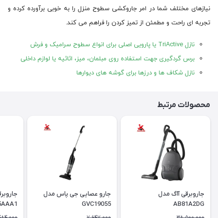
نیازهای مختلف شما در امر جاروکشی سطوح منزل را به خوبی برآورده کرده و
تجربه ‌ای راحت و مطمئن از تمیز کردن را فراهم می ‌کند.
نازل TriActive یا پارویی اصلی برای انواع سطوح سرامیک و فرش
برس گردگیری جهت استفاده روی مبلمان، میز، اثاثیه یا لوازم داخلی
نازل شکاف ها و درزها برای گوشه های دیوارها
محصولات مرتبط
جاروبرقی آاگ مدل
جارو عصایی جی پاس مدل
جاروبر
5AAA1
GVC19055
AB81A2DG
484,000
7,647,000
38,500,000