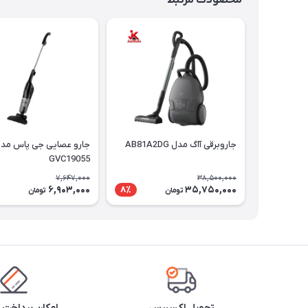
محصولات مرتبط
جاروبرقی آاگ مدل AB81A2DG
جارو عصایی جی پاس مد
GVC19055
7,647,000
38,500,000
6,903,000
35,750,000
8٪
تومان
تومان