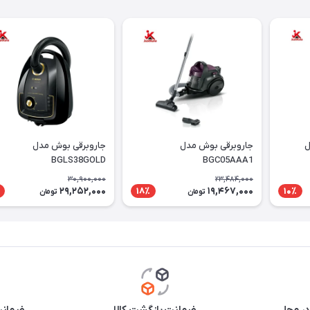
ل
جاروبرقی بوش مدل
جاروبرقی بوش مدل
BGLS38GOLD
BGC05AAA1
30,900,000
23,484,000
29,252,000
19,467,000
18٪
10٪
تومان
تومان