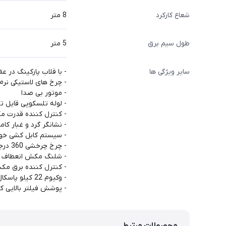
شعاع کارکرد
8 متر
طول سیم برق
5 متر
سایر ویژگی ها
- با قلاب پارکینگ در ع
- چرخ های لاستیکی نرم
- موتور بی صدا
- لوله تلسکوپی قایل تن
- کنترل کننده قدرت م
- نشانگر گرد و غبار کام
- سیستم کابل کشی خود
- چرخ چرخشی 360 درجه
- شلنگ مکش انعطاف پذیر 360
- کنترل کننده برق مکش
- وکیوم 22 کیلو پاسکال
- پوشش فیلتر بالایی که