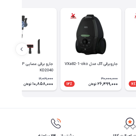
جاروبرقی آاگ مدل VXa82-1-oko
جارو برقی عصایی DSP مدل
KD2040
12,019,000
30,000,000
10,858,000
26,499,000
10٪
12٪
6٪
تومان
تومان