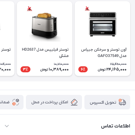
آون توستر و سرخکن جیپاس
توستر فیلیپس مدل HD2637
توستر فلر
مدل GAFO37549
مشکی
604,000
10,710,000
25,490,000
20,000
10,389,000
24,165,000
3٪
6٪
تومان
تومان
امکان پرداخت در محل
ضمانت
تحویل اکسپرس
اطلاعات تماس