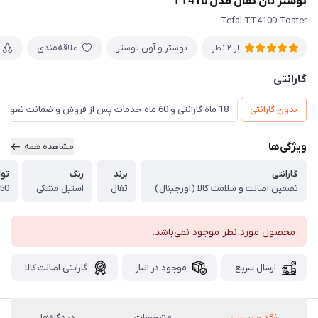
توستر نان تفال مدل TT410
Tefal TT410D Toster
توستر و آون توستر
علاقه‌مندی
از 2 نظر
گارانتی
بدون گارانتی
18 ماه گارانتی و 60 ماه خدمات پس از فروش و ضمانت تعویض
ویژگی‌ها
مشاهده همه
گارانتی
برند
رنگ
تو
تضمین اصالت و سلامت کالا (اورجینال)
تفال
استیل مشکی
850 و
محصول مورد نظر موجود نمی‌باشد.
ارسال سریع
موجود در انبار
گارانتی اصالت کالا
نقد و بررسی
مشخصات
دیدگاه‌ها