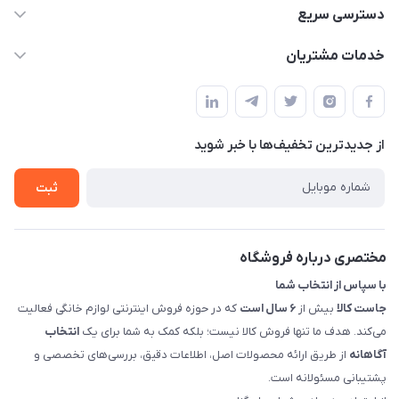
09398557137
دسترسی سریع
info@justkala.ir
لیست محصولات
خدمات مشتریان
بوشهر - چهار راه تامین اجتماعی به سمت ریشهر ، 100 متر بالاتر
مجله فروشگاه
راهنما
سمت چپ (فروشگاه صوتی عباسی) - "تحویل حضوری فقط با
حساب کاربری
هماهنگی"
پرسش های شما
تماس با ما
از جدید‌ترین تخفیف‌ها با‌ خبر شوید
شرایط و ضوابط گارانتی
درباره ما
روش های بازگرداندن کالا
ثبت
قوانین و مقررات جاست کالا
راهنمای خرید، پرداخت، پردازش
مختصری درباره فروشگاه
با سپاس از انتخاب شما
جاست کالا
بیش از
۶ سال است
که در حوزه فروش اینترنتی لوازم خانگی فعالیت
می‌کند. هدف ما تنها فروش کالا نیست؛ بلکه کمک به شما برای یک
انتخاب
آگاهانه
از طریق ارائه محصولات اصل، اطلاعات دقیق، بررسی‌های تخصصی و
پشتیبانی مسئولانه است.