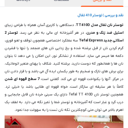
نقد و بررسی | توستر 410 تفال
توستر نان تفال مدل TT410D
، دستگاهی با کاربری آسان همراه با طراحی زیبای
استیل ضد زنگ و مدرن
، در هر آشپزخانه ای عالی به نظر می رسد.
توستر 2
اسلاتی جدید Tefal Express
سه عملکرد اختصاصی همچون توقف و لغو فوری،
گرم کردن نان از قبل برشته شده و یخ زدایی نان های منجمد را تنها با فشردن
دکمه ها میسر می سازد. استفاده از نشانگر نور، این امکان را می دهد تا بتوان
نان ها را همانطور که دوست دارید، برشته کنید. شکاف با پهنای متغیر اتوماتیک،
برای برش های نازک و ضخیم به طور یکسان ایده آل می باشد و با قرار دادن نان
در مرکز، آنها را یکنواخت قهوه ای می کند. گفتنی است،
7 سطح قهوه ای شدن
کاملاً با هر سلیقه ای سازگار است، خواه قهوه ای طلایی باشد یا خیلی ترد.
همچنین توستر نان Tefal TT 410D دارای یک سینی خرده نان قابل جابجایی و
درب گرد و غبار است که آشپزخانه و توستر شما را تمیز نگه می دارد. به لطف یک
اهرم بالابر می توان حتی کوچکترین تکه نان تست را به سهولت جدا نمود.