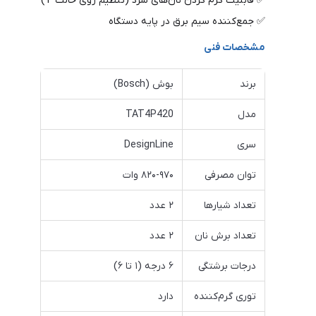
✅ قابلیت گرم کردن نان‌های سرد (تنظیم روی حالت T)
✅ جمع‌کننده سیم برق در پایه دستگاه
مشخصات فنی
برند
بوش (Bosch)
مدل
TAT4P420
سری
DesignLine
توان مصرفی
۸۲۰-۹۷۰ وات
تعداد شیارها
۲ عدد
تعداد برش نان
۲ عدد
درجات برشتگی
۶ درجه (۱ تا ۶)
توری گرم‌کننده
دارد