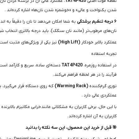
نقطه قوت اصلی
TAT4P420
، عملکرد عالی آن در برشته کردن نا
شدن یکنواخت و عالی» و «خوشمزه شدن نان‌ها» اشاره کرده‌اند .
۶ درجه تنظیم برشتگی
به شما امکان می‌دهد تا نان را دقیقاً به ا
نان‌های مرطوب‌تر (مانند نان سنگک)، باید درجه بالاتری انتخاب شو
عملکرد بالابر خودکار
(High Lift)
نیز یکی از ویژگی‌های مثبت است
تجربه استفاده
در استفاده روزمره،
TAT4P420
دسته‌ای ساده، سریع و کارآمد است.
فرآیند را در هر لحظه فراهم می‌کند .
توری گرم‌کننده
(Warming Rack)
که روی دستگاه قرار می‌گیرد، ب
عملکردی عالی دارد .
با این حال، برخی کاربران به مشکلاتی مانند خرابی مکانیزم بالابر
کاربران به آن اشاره کرده‌اند .
🎯 قبل از خرید این محصول، این سه نکته را بدانید