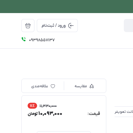
ورود / ثبت‌نام
09398557137
مقایسه
علاقه‌مندی
11٪
11,330,000
10,093,000
قیمت:
تومان