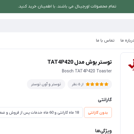
تمام محصولات اورجینال می باشند، با اطمینان خرید کنید.
رباره ما
تماس با ما
ستر بوش مدل TAT4P420
توستر بوش مدل TAT4P420
Bosch TAT4P420 Toaster
توستر و آون توستر
از 5 نظر
گارانتی
بدون گارانتی
18 ماه گارانتی و 60 ماه خدمات پس از فروش و ضمانت تعویض
ویژگی‌ها