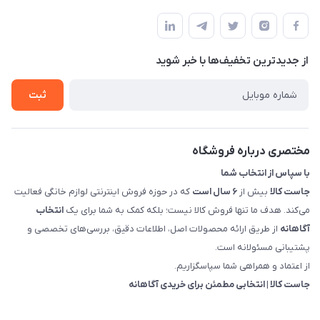
بوشهر - چهار راه تامین اجتماعی به سمت ریشهر ، 100 متر بالاتر
مجله فروشگاه
راهنما
سمت چپ (فروشگاه صوتی عباسی) - "تحویل حضوری فقط با
حساب کاربری
هماهنگی"
پرسش های شما
تماس با ما
از جدید‌ترین تخفیف‌ها با‌ خبر شوید
شرایط و ضوابط گارانتی
درباره ما
روش های بازگرداندن کالا
ثبت
قوانین و مقررات جاست کالا
راهنمای خرید، پرداخت، پردازش
مختصری درباره فروشگاه
با سپاس از انتخاب شما
جاست کالا
بیش از
۶ سال است
که در حوزه فروش اینترنتی لوازم خانگی فعالیت
می‌کند. هدف ما تنها فروش کالا نیست؛ بلکه کمک به شما برای یک
انتخاب
آگاهانه
از طریق ارائه محصولات اصل، اطلاعات دقیق، بررسی‌های تخصصی و
پشتیبانی مسئولانه است.
از اعتماد و همراهی شما سپاسگزاریم.
جاست کالا | انتخابی مطمئن برای خریدی آگاهانه