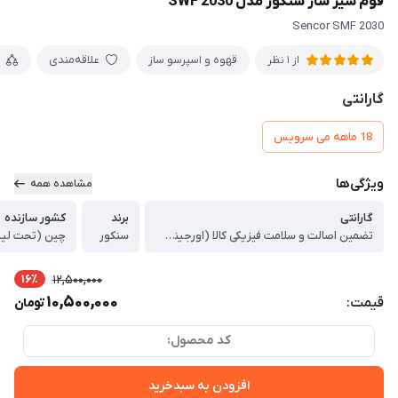
فوم شیر ساز سنکور مدل SWF 2030
Sencor SMF 2030
قهوه و اسپرسو ساز
علاقه‌مندی
از 1 نظر
گارانتی
18 ماهه می سرویس
ویژگی‌ها
مشاهده همه
گارانتی
برند
کشور سازنده
تضمین اصالت و سلامت فیزیکی کالا (اورجینال)
سنکور
چین (تحت لی
16٪
12,500,000
10,500,000
قیمت:
تومان
کد محصول:
افزودن به سبدخرید