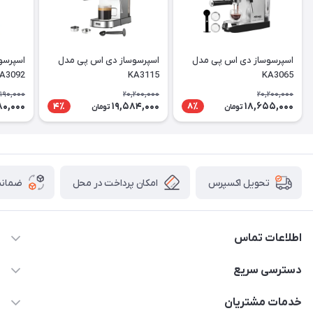
اسپرسوساز دی اس پی مدل
اسپرسوساز دی اس پی مدل
اسپرسو
A3092
KA3115
KA3065
,190,000
20,200,000
20,200,000
80,000
19,584,000
18,655,000
4٪
8٪
تومان
تومان
امکان پرداخت در محل
ضمانت
تحویل اکسپرس
اطلاعات تماس
09398557137
دسترسی سریع
info@justkala.ir
لیست محصولات
خدمات مشتریان