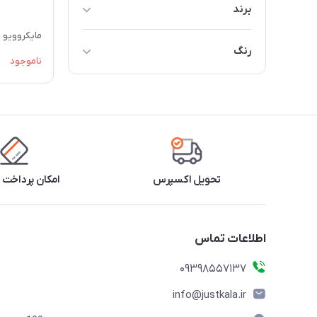
برند
ال جی
مایکروویو ال 
رنگ
ناموجود
سفید
تحویل اکسپرس
امکان پرداخت 
اطلاعات تماس
09398557137
info@justkala.ir