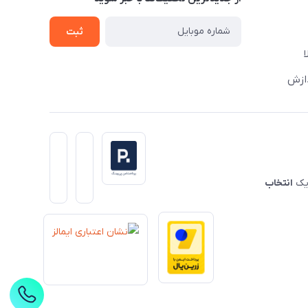
ثبت
دازش
 یک
انتخاب