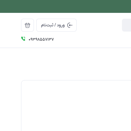
ورود / ثبت‌نام
09398557137