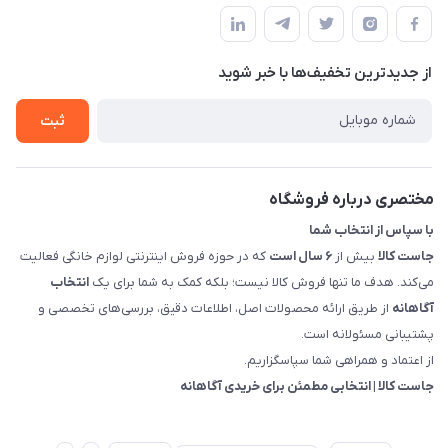
راهنما
سمت چپ (فروشگاه صوتی عباسی) - "تحویل حضوری فقط با
حساب کاربری
هماهنگی"
پرسش های شما
تماس با ما
از جدید‌ترین تخفیف‌ها با‌ خبر شوید
شرایط و ضوابط گارانتی
درباره ما
روش های بازگرداندن کالا
ثبت
قوانین و مقررات جاست کالا
راهنمای خرید، پرداخت، پردازش
مختصری درباره فروشگاه
با سپاس از انتخاب شما
جاست کالا
بیش از
۶ سال است
که در حوزه فروش اینترنتی لوازم خانگی فعالیت
می‌کند. هدف ما تنها فروش کالا نیست؛ بلکه کمک به شما برای یک
انتخاب
آگاهانه
از طریق ارائه محصولات اصل، اطلاعات دقیق، بررسی‌های تخصصی و
پشتیبانی مسئولانه است.
از اعتماد و همراهی شما سپاسگزاریم.
جاست کالا | انتخابی مطمئن برای خریدی آگاهانه