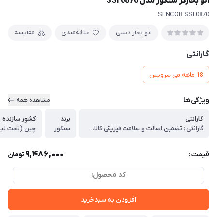
اتو بخارگر سنکور مدل SSI 0870
SENCOR SSI 0870
اتو بخار دستی
علاقه‌مندی
مقایسه
گارانتی
18 ماهه می سرویس
ویژگی‌ها
مشاهده همه
گارانتی
برند
کشور سازنده
گارانتی : تضمین اصالت و سلامت فیزیکی کالا (اورجینال)
سنکور
چین (تحت لی
9,486,000
قیمت:
تومان
کد محصول:
افزودن به سبدخرید