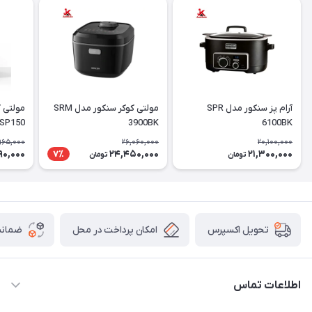
آرام پز سنکور مدل SPR
مولتی کوکر سنکور مدل SRM
مولتی 
SP150
3900BK
6100BK
965,000
26,060,000
20,100,000
90,000
24,450,000
21,300,000
7٪
تومان
تومان
امکان پرداخت در محل
ضمانت
تحویل اکسپرس
اطلاعات تماس