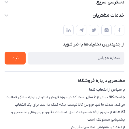
09398557137
دسترسی سریع
info@justkala.ir
لیست محصولات
خدمات مشتریان
بوشهر - چهار راه تامین اجتماعی به سمت ریشهر ، 100 متر بالاتر
مجله فروشگاه
راهنما
سمت چپ (فروشگاه صوتی عباسی) - "تحویل حضوری فقط با
حساب کاربری
هماهنگی"
پرسش های شما
تماس با ما
از جدید‌ترین تخفیف‌ها با‌ خبر شوید
شرایط و ضوابط گارانتی
درباره ما
روش های بازگرداندن کالا
ثبت
قوانین و مقررات جاست کالا
راهنمای خرید، پرداخت، پردازش
مختصری درباره فروشگاه
با سپاس از انتخاب شما
جاست کالا
بیش از
۶ سال است
که در حوزه فروش اینترنتی لوازم خانگی فعالیت
می‌کند. هدف ما تنها فروش کالا نیست؛ بلکه کمک به شما برای یک
انتخاب
آگاهانه
از طریق ارائه محصولات اصل، اطلاعات دقیق، بررسی‌های تخصصی و
پشتیبانی مسئولانه است.
از اعتماد و همراهی شما سپاسگزاریم.