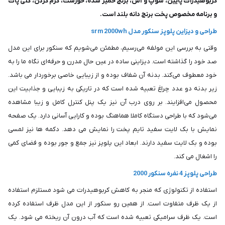
کربوهیدرات پایین، سوپ و آش، برنج خمیر شده، خورشت، گرم کردن، کلی پات
و برنامه مخصوص پخت برنج دانه بلند است.
طراحی و دیزاین پلوپز سنکور مدل srm 2000wh
وقتی به بررسی این مولفه می‌رسیم، مطمئن می‌شویم که سنکور برای این مدل
صد خود را گذاشته است. دیزاینی ساده در عین حال مدرن و حرفه‌ای نگاه ما را به
خود معطوف می‌کند. بدنه آن شفاف بوده و از زیبایی خاصی برخوردار می باشد.
زیر بدنه دو عدد چراغ تعبیه شده است که در تاریکی به زیبایی و جذابیت این
محصول می‌افزایند. بر روی درب آن نیز یک پنل کنترل کامل و زیبا مشاهده
می‌شود که با طراحی دستگاه کاملا هماهنگ بوده و کارایی آسانی دارد. یک صفحه
نمایش با بک لایت سفید تایم پخت را نمایش می دهد. دکمه ها نیز لمسی
بوده و بک لایت سفید دارند. ابعاد این پلوپز نیز جمع و جور بوده و فضای کمی
را اشغال می کند.
طراحی پلوپز 4 نفره سنکور 2000
استفاده از تکنولوژی که منجر به کاهش کربوهیدرات می شود مستلزم استفاده
از یک ظرف متفاوت است. از همین رو سنکور از این مدل ظرف استفاده کرده
است. یک ظرف سرامیکی تعبیه شده است که آب درون آن ریخته می شود. یک