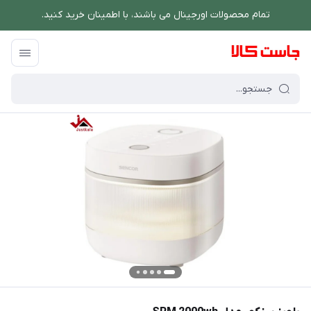
تمام محصولات اورجینال می باشند، با اطمینان خرید کنید.
فروشگاه اینترنتی جاست کالا
/
پخت و پز
/
پلوپز و زودپز
/
پلوپز سنکور مدل SRM 2000wh