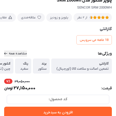
پلوپز سنکور مدل SRM 2000wh
SENCOR SRM 2000WH
پلوپز و زودپز
علاقه‌مندی
مقای
از 2 نظر
گارانتی
18 ماهه می سرویس
ویژگی‌ها
مشاهده همه
گارانتی
برند
رنگ
کشور سا
تضمین اصالت و سلامت کالا (اورجینال)
سنکور
سفید
چین (ت
7٪
29,050,000
27,150,000
قیمت:
تومان
کد محصول:
افزودن به سبدخرید