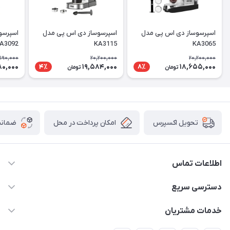
اسپرسوساز دی اس پی مدل
اسپرسوساز دی اس پی مدل
اسپرسو
A3092
KA3115
KA3065
,190,000
20,200,000
20,200,000
80,000
19,584,000
18,655,000
4٪
8٪
تومان
تومان
امکان پرداخت در محل
ضمانت
تحویل اکسپرس
اطلاعات تماس
09398557137
دسترسی سریع
info@justkala.ir
لیست محصولات
خدمات مشتریان
بوشهر - چهار راه تامین اجتماعی به سمت ریشهر ، 100 متر بالاتر
مجله فروشگاه