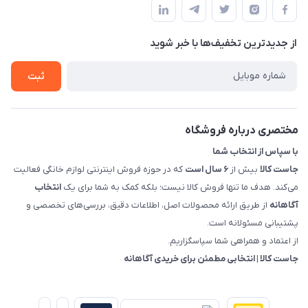
راهنما
سمت چپ (فروشگاه صوتی عباسی) - "تحویل حضوری فقط با
حساب کاربری
هماهنگی"
پرسش های شما
تماس با ما
از جدید‌ترین تخفیف‌ها با‌ خبر شوید
شرایط و ضوابط گارانتی
درباره ما
روش های بازگرداندن کالا
ثبت
قوانین و مقررات جاست کالا
راهنمای خرید، پرداخت، پردازش
مختصری درباره فروشگاه
با سپاس از انتخاب شما
جاست کالا
بیش از
۶ سال است
که در حوزه فروش اینترنتی لوازم خانگی فعالیت
می‌کند. هدف ما تنها فروش کالا نیست؛ بلکه کمک به شما برای یک
انتخاب
آگاهانه
از طریق ارائه محصولات اصل، اطلاعات دقیق، بررسی‌های تخصصی و
پشتیبانی مسئولانه است.
از اعتماد و همراهی شما سپاسگزاریم.
جاست کالا | انتخابی مطمئن برای خریدی آگاهانه