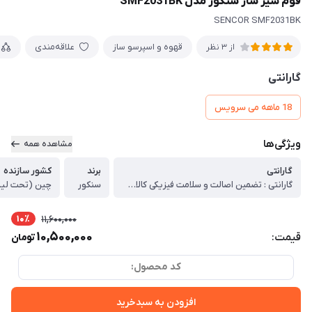
فوم شیر ساز سنکور مدل SMF2031BK
SENCOR SMF2031BK
قهوه و اسپرسو ساز
علاقه‌مندی
از 3 نظر
گارانتی
18 ماهه می سرویس
ویژگی‌ها
مشاهده همه
گارانتی
برند
کشور سازنده
گارانتی : تضمین اصالت و سلامت فیزیکی کالا (اورجینال)
سنکور
چین (تحت لی
10٪
11,600,000
10,500,000
قیمت:
تومان
کد محصول:
افزودن به سبدخرید