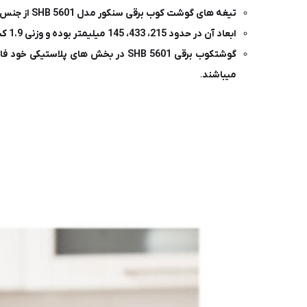
تیغه های گوشت کوب برقی سنکور مدل SHB 5601 از جنس استیل ضد زنگ و تیتانیوم ساخته شده اند. ضمنا از طراحی ۴ پره برخوردار می باشند.
ابعاد آن در حدود 215، 433، 145 میلیمتر بوده و وزنی 1.9 کیلوگرمی دارد.
میباشند
.