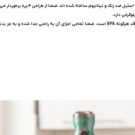
گوشتکوب برقی SHB 5601 در بخش های پلاستیکی خود فاقد هرگونه BPA است. ضمنا تمامی اجزا