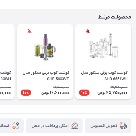
محصولات مرتبط
گوشت کوب برقی سنکور مدل
گوشت کوب برقی سنکور مدل
130WH
SHB 5603VT
SHB 6551WH
,800,000
18,400,000
27,750,000
100,000
16,600,000
25,250,000
10٪
10٪
تومان
تومان
امکان پرداخت در محل
ضمانت
تحویل اکسپرس