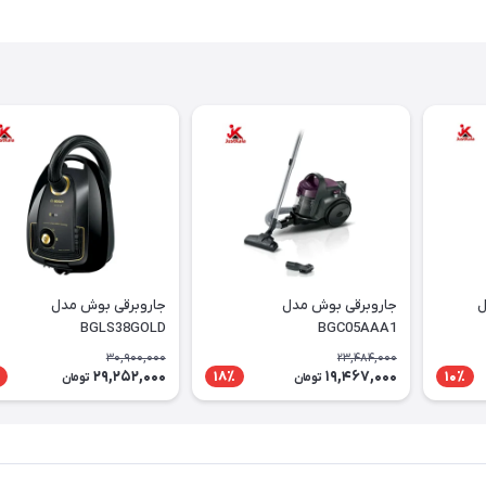
ل
جاروبرقی بوش مدل
جاروبرقی بوش مدل
BGLS38GOLD
BGC05AAA1
30,900,000
23,484,000
29,252,000
19,467,000
18٪
10٪
تومان
تومان