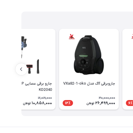
جاروبرقی آاگ مدل VXa82-1-oko
جارو برقی عصایی DSP مدل
KD2040
12,019,000
30,000,000
10,858,000
26,499,000
10٪
12٪
6٪
تومان
تومان