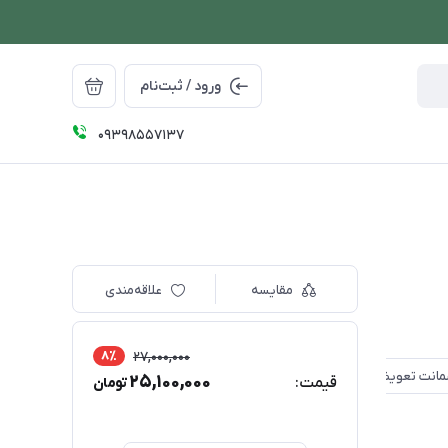
ورود / ثبت‌نام
09398557137
مقایسه
علاقه‌مندی
8٪
27,000,000
25,100,000
قیمت:
تومان