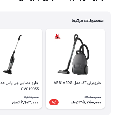
محصولات مرتبط
جاروبرقی آاگ مدل AB81A2DG
جارو عصایی جی پاس مد
GVC19055
7,647,000
38,500,000
6,903,000
35,750,000
8٪
تومان
تومان