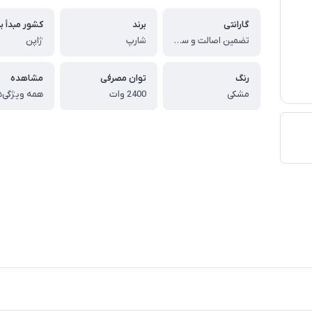
گارانتی
برند
کشور مبدأ بر
تضمین اصالت و سلامت کالا (اورجینال)
شارپ
ژاپن
رنگ
توان مصرفی
مشاهده
مشکی
2400 وات
همه ویژگی‌ه