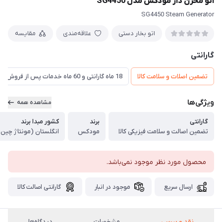
اتو مخزن دار مودکس مدل SG4450
SG4450 Steam Generator
اتو بخار دستی
علاقه‌مندی
مقایسه
گارانتی
تضمین اصلات و سلامت کالا
18 ماه گارانتی و 60 ماه خدمات پس از فروش و ضمانت تعویض
ویژگی‌ها
مشاهده همه
گارانتی
برند
کشور مبدا برند
تضمین اصالت و سلامت فیزیکی کالا
مودکس
انگلستان (مونتاژ چین)
محصول مورد نظر موجود نمی‌باشد.
ارسال سریع
موجود در انبار
گارانتی اصالت کالا
نقد و بررسی
مشخصات
دیدگاه‌ها