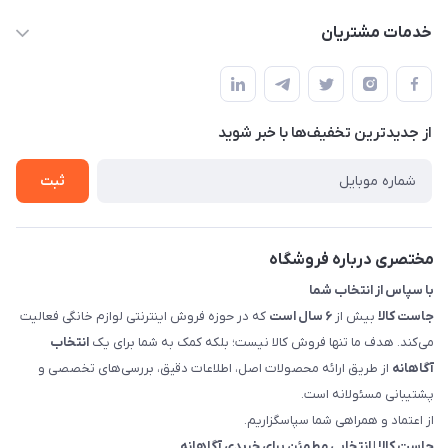
info@justkala.ir
لیست محصولات
خدمات مشتریان
بوشهر - چهار راه تامین اجتماعی به سمت ریشهر ، 100 متر بالاتر
مجله فروشگاه
راهنما
سمت چپ (فروشگاه صوتی عباسی) - "تحویل حضوری فقط با
حساب کاربری
هماهنگی"
پرسش های شما
تماس با ما
از جدید‌ترین تخفیف‌ها با‌ خبر شوید
شرایط و ضوابط گارانتی
درباره ما
روش های بازگرداندن کالا
ثبت
قوانین و مقررات جاست کالا
راهنمای خرید، پرداخت، پردازش
مختصری درباره فروشگاه
با سپاس از انتخاب شما
جاست کالا
بیش از
۶ سال است
که در حوزه فروش اینترنتی لوازم خانگی فعالیت
می‌کند. هدف ما تنها فروش کالا نیست؛ بلکه کمک به شما برای یک
انتخاب
آگاهانه
از طریق ارائه محصولات اصل، اطلاعات دقیق، بررسی‌های تخصصی و
پشتیبانی مسئولانه است.
از اعتماد و همراهی شما سپاسگزاریم.
جاست کالا | انتخابی مطمئن برای خریدی آگاهانه