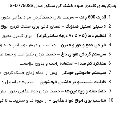
ویژگی‌های کلیدی میوه خشک کن سنکور مدل SFD7750SS:
قدرت 600 وات
– سرعت بالای خشک‌کردن مواد غذایی بدون 
۶ سینی استیل ضدزنگ
– فضای کافی برای خشک‌ کردن انواع 
تنظیم دما (۳۵ تا ۷۰ درجه سانتی‌گراد)
– برای کنترل دقیق 
طراحی جمع‌ و جور و مدرن
– مناسب برای هر نوع آشپزخانه و
سیستم گردش هوای داغ
– خشک کردن یکنواخت و حفظ طعم
عملکرد کم صدا
– استفاده راحت و بدون مزاحمت.
سیستم خاموشی خودکار
– پس از اتمام زمان خشک کردن، د
قابلیت شستشو در ماشین ظرفشویی
– سینی‌های استیل و ق
حفظ طعم و ویتامین‌ها
– خشک کردن مواد غذایی بدون نیاز به 
مناسب برای انواع مواد غذایی
– از میوه‌ ها و سبزیجات تا 