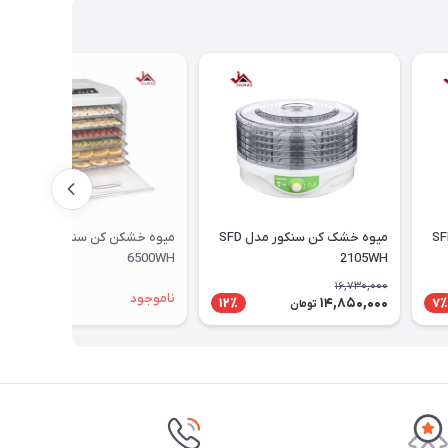
 کن سنکور مدل SFD
میوه خشک کن سنکور مدل SFD
میوه خشکن کن سنکور مدل SFD
6500WH
2105WH
16,730,000
ناموجود
14,850,000
12٪
7٪
تومان