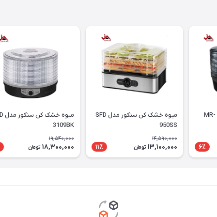
میوه خشک کن مایر مدل MR-
میوه خشک کن سنکور مدل SFD
میوه خشک
3109BK
950SS
19,540,000
14,590,000
18,300,000
13,100,000
11٪
6٪
تومان
تومان