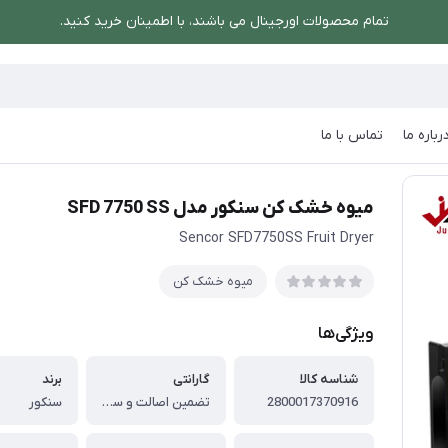
تمام محصولات اورجینال می باشند، با اطمینان خرید کنید.
رباره ما
تماس با ما
/
میوه خشک کن سنکور مدل SFD 7750 SS
میوه خشک کن سنکور مدل SFD 7750 SS
Sencor SFD7750SS Fruit Dryer
میوه خشک کن
ویژگی‌ها
شناسه کالا
گارانتی
برند
2800017370916
تضمین اصالت و سلامت فیزیکی کالا ( اورجینال )
سنکور