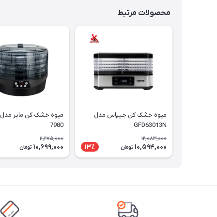
محصولات مرتبط
میوه خشک کن جیپاس مدل
7980
GFD63013N
11,275,000
12,083,000
10,699,000
10,594,000
13٪
تومان
تومان