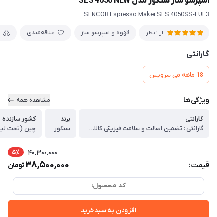
اسپرسو ساز سنکور مدل SES 4050 NEW
SENCOR Espresso Maker SES 4050SS-EUE3
قهوه و اسپرسو ساز
علاقه‌مندی
از 1 نظر
گارانتی
18 ماهه می سرویس
ویژگی‌ها
مشاهده همه
گارانتی
برند
کشور سازنده
گارانتی : تضمین اصالت و سلامت فیزیکی کالا (اورجینال)
سنکور
چین (تحت لی
5٪
40,300,000
38,500,000
قیمت:
تومان
کد محصول:
افزودن به سبدخرید