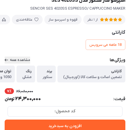
اسپرسو ساز سنکور مدل SES 4020SS
SENCOR SES 4020SS ESPRESSO/ CAPPUCCINO MAKER
قهوه و اسپرسو ساز
علاقه‌مندی
از 1 نظر
گارانتی
18 ماهه می سرویس
ویژگی‌ها
مشاهده همه
گارانتی
برند
رنگ
توان م
تضمین اصالت و سلامت کالا (اورجینال)
سنکور
مشکی
1050 وات
7٪
26,080,000
24,300,000
قیمت:
تومان
کد محصول:
افزودن به سبدخرید