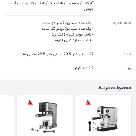
آفوگاتو / ریسترتو / لانگ بلک / لانگو / کاپوچینو / آب
جوش
اقلام همراه
- یک عدد سبد پرتافیلتر دو شات
- یک عدد سبد پرتافیلتر تک شات
- تامپر پودر قهوه (فشاری)
- قاشق اندازه گیری قهوه
ابعاد
37 سانتی متر، 20.5 سانتی متر، 28.5 سانتی متر
وزن
3.2 کیلوگرم
محصولات مرتبط