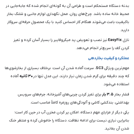
بدنه دستگاه مستحکم است و طراحی آن به گونه‌ای انجام شده که جابه‌جایی در
محیط خانه ساده باشد. چرخ‌های روان، محل نگهداری لوازم جانبی و شلنگ بخار
باکیفیت باعث می‌شوند هنگام کار احساس کنید با یک محصول حرفه‌ای سروکار
دارید.
نازل
EasyFix
نیز نصب و تعویض پد میکروفایبر را بسیار آسان کرده و تمیز
کردن کف را سریع‌تر انجام می‌دهد.
عملکرد و کیفیت بخاردهی
مهم‌ترین ویژگی
SC3
، سرعت آماده شدن آن است. برخلاف بسیاری از بخارشوی‌ها
که چند دقیقه برای گرم شدن زمان نیاز دارند، این مدل تنها در
۳۰ ثانیه
آماده
استفاده می‌شود.
فشار بخار
۳.۵ بار
برای تمیز کردن چربی‌های آشپزخانه، جرم‌های سرویس
بهداشتی، بندکشی کاشی و آلودگی‌های روزمره کاملاً مناسب است.
یکی دیگر از مزایای مهم دستگاه، امکان پر کردن مخزن آب در حین کار است؛
بنابراین نیازی نیست برای ادامه نظافت، دستگاه را خاموش کرده و منتظر خنک
شدن آن بمانید.