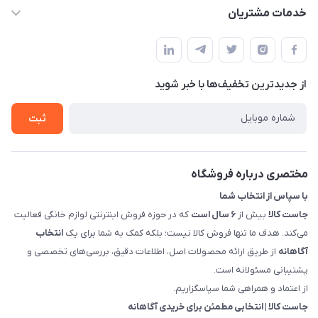
info@justkala.ir
لیست محصولات
خدمات مشتریان
بوشهر - چهار راه تامین اجتماعی به سمت ریشهر ، 100 متر بالاتر
مجله فروشگاه
راهنما
سمت چپ (فروشگاه صوتی عباسی) - "تحویل حضوری فقط با
حساب کاربری
هماهنگی"
پرسش های شما
تماس با ما
از جدید‌ترین تخفیف‌ها با‌ خبر شوید
شرایط و ضوابط گارانتی
درباره ما
روش های بازگرداندن کالا
ثبت
قوانین و مقررات جاست کالا
راهنمای خرید، پرداخت، پردازش
مختصری درباره فروشگاه
با سپاس از انتخاب شما
جاست کالا
بیش از
۶ سال است
که در حوزه فروش اینترنتی لوازم خانگی فعالیت
می‌کند. هدف ما تنها فروش کالا نیست؛ بلکه کمک به شما برای یک
انتخاب
آگاهانه
از طریق ارائه محصولات اصل، اطلاعات دقیق، بررسی‌های تخصصی و
پشتیبانی مسئولانه است.
از اعتماد و همراهی شما سپاسگزاریم.
جاست کالا | انتخابی مطمئن برای خریدی آگاهانه