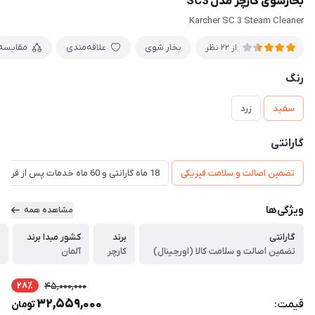
بخارشوی کارچر مدل SC3
Karcher SC 3 Steam Cleaner
بخار شوی
علاقه‌مندی
مقایسه
از 22 نظر
رنگ
سفید
زرد
گارانتی
تضمین اصالت و سلامت فیزیکی
18 ماه گارانتی و 60 ماه خدمات پس از فروش و ضمانت تعویض
ویژگی‌ها
مشاهده همه
گارانتی
برند
کشور مبدا برند
تضمین اصالت و سلامت کالا (اورجینال)
کارچر
آلمان
28٪
45,000,000
32,559,000
قیمت:
تومان