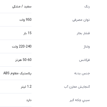
رنگ
سفید / مشکی
توان مصرفی
950 وات
فشار بخار
15 بار
ولتاژ
220-240 ولت
فرکانس
50-60 هرتز
جنس بدنه
پلاستیک مقاوم ABS
گنجایش مخزن آب
1.2 لیتر
سيني چکه گير
دارد