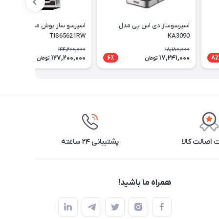
اسپرسوساز دی اس پی مدل
اسپرسو ساز بوش مدل
TIS65621RW
KA3090
144,200,000
18,180,000
127,200,000
17,241,000
12٪
6٪
8٪
تومان
تومان
اصالت کالا
پشتیبانی ۲۴ ساعته
همراه ما باشید!