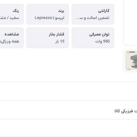
گارانتی
برند
رنگ
تضمین اصالت و سلامت فیزیکی کالا
لپرسو | Lepresso
سفید / مشک
توان مصرفی
فشار بخار
مشاهده
950 وات
15 بار
همه ویژگی‌ه
فیزیکی کالا