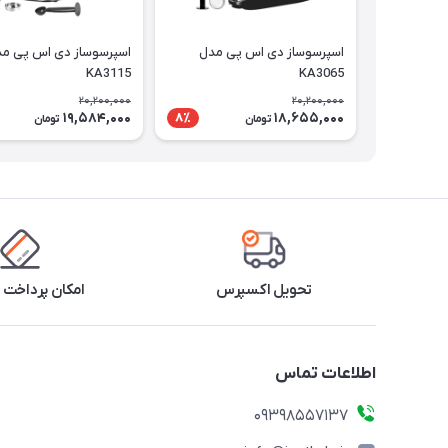
اسپرسوساز دی اس پی مدل
اسپرسوساز دی اس پی م
KA3115
KA3065
20,200,000
20,200,000
19,584,000
18,655,000
8٪
تومان
تومان
تحویل اکسپرس
امکان پرداخت 
اطلاعات تماس
09398557137