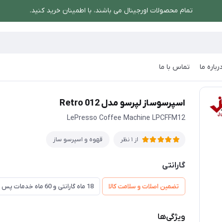
تمام محصولات اورجینال می باشند، با اطمینان خرید کنید.
رباره ما
تماس با ما
اسپرسوساز لپرسو مدل Retro 012
اسپرسوساز لپرسو مدل Retro 012
LePresso Coffee Machine LPCFFM12
قهوه و اسپرسو ساز
از 1 نظر
گارانتی
تضمین اصلات و سلامت کالا
18 ماه گارانتی و 60 ماه خدمات پس از فروش و ضمانت تعویض
ویژگی‌ها