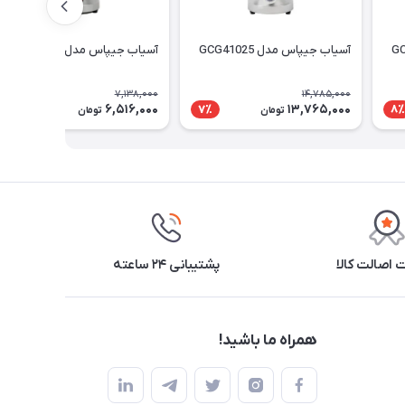
آسیاب جیپاس مدل GCG41025
آسیاب جیپاس مدل GCG41024
7,138,000
14,785,000
6,516,000
13,765,000
9٪
7٪
8٪
تومان
تومان
اصالت کالا
پشتیبانی ۲۴ ساعته
همراه ما باشید!