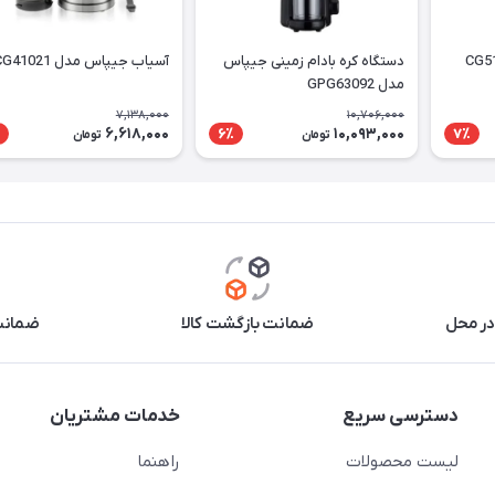
دستگاه کره بادام زمینی جیپاس
آسیاب جیپاس مدل GCG41021
مدل GPG63092
7,138,000
10,706,000
6,618,000
10,093,000
6٪
7٪
تومان
تومان
در محل
ضمانت بازگشت کالا
ضمانت 
دسترسی سریع
خدمات مشتریان
لیست محصولات
راهنما