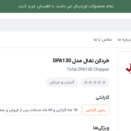
تمام محصولات اورجینال می باشند، با اطمینان خرید کنید.
رباره ما
تماس با ما
/
خردکن تفال مدل DPA130
خردکن تفال مدل DPA130
Tefal DPA130 Chopper
آسیاب و خردکن
گارانتی
بدون گارانتی
18 ماه گارانتی و 60 ماه خدمات پس از فروش و ضمانت تعویض
ویژگی‌ها