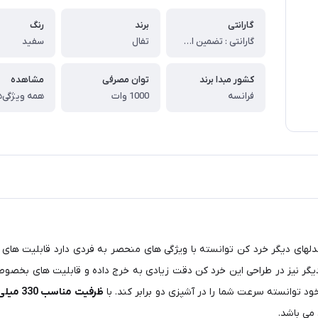
گارانتی
برند
رنگ
گارانتی : تضمین اصالت و سلامت فیزیکی کالا (اورجینال)
تفال
سفید
کشور مبدا برند
توان مصرفی
مشاهده
فرانسه
1000 وات
همه ویژگی‌ه
لهای دیگر خرد کن توانسته با ویژگی های منحصر به فردی دارد قابلیت های
گر نیز در طراحی این خرد کن دقت زیادی به خرج داده و قابلیت های بخصوصی ر
 توانسته سرعت شما را در آشپزی دو برابر کند. با
ظرفیت مناسب 330 میلی لیتر
 می باشد.