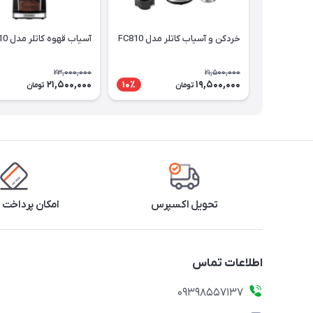
خردکن و آسیاب کاتلر مدل FC810
آسیاب قهوه کاتلر مدل CG510
23,000,000
21,500,000
21,500,000
19,500,000
10٪
تومان
تومان
تحویل اکسپرس
امکان پرداخت 
اطلاعات تماس
09398557137