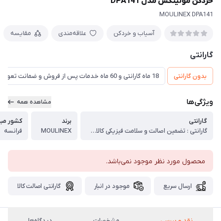
خردکن مولینکس مدل DPA141
MOULINEX DPA141
آسیاب و خردکن
علاقه‌مندی
مقایسه
گارانتی
بدون گارانتی
18 ماه گارانتی و 60 ماه خدمات پس از فروش و ضمانت تعویض
ویژگی‌ها
مشاهده همه
گارانتی
برند
کشور مبدا
گارانتی : تضمین اصالت و سلامت فیزیکی کالا (اورجینال)
MOULINEX
فرانسه
محصول مورد نظر موجود نمی‌باشد.
ارسال سریع
موجود در انبار
گارانتی اصالت کالا
نقد و بررسی
مشخصات
دیدگاه‌ها