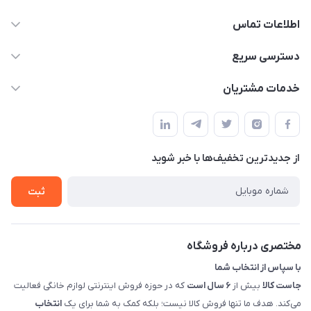
اطلاعات تماس
09398557137
دسترسی سریع
info@justkala.ir
لیست محصولات
خدمات مشتریان
بوشهر - چهار راه تامین اجتماعی به سمت ریشهر ، 100 متر بالاتر
مجله فروشگاه
راهنما
سمت چپ (فروشگاه صوتی عباسی) - "تحویل حضوری فقط با
حساب کاربری
هماهنگی"
پرسش های شما
تماس با ما
از جدید‌ترین تخفیف‌ها با‌ خبر شوید
شرایط و ضوابط گارانتی
درباره ما
روش های بازگرداندن کالا
ثبت
قوانین و مقررات جاست کالا
راهنمای خرید، پرداخت، پردازش
مختصری درباره فروشگاه
با سپاس از انتخاب شما
جاست کالا
بیش از
۶ سال است
که در حوزه فروش اینترنتی لوازم خانگی فعالیت
می‌کند. هدف ما تنها فروش کالا نیست؛ بلکه کمک به شما برای یک
انتخاب