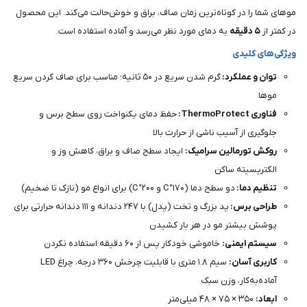
موهای شما را در کوتاه‌ترین زمان صاف، براق و خوش‌حالت می‌کند. این محصول
در کمتر از
۵ دقیقه
به دمای مورد نظر می‌رسد و آماده استفاده است.
ویژگی‌های کلیدی
توان و عملکرد:
گرم شدن سریع در ۵۰ ثانیه؛ مناسب برای صاف کردن سریع
موها
ف
ناوری ThermoProtect:
حفظ دمای یکنواخت روی سطح برس و
جلوگیری از آسیب ناشی از حرارت بالا
روکش تورمالین سرامیک:
ایجاد سطح صاف و براق، کاهش وز و
الکتریسیته ساکن
تنظیم دما:
دو سطح دما (۱۷۰°C و ۲۰۰°C) برای انواع مو (نازک تا ضخیم)
طراحی برس:
پد بزرگ و تخت (پدل) با ۲۴۷ دندانه و ۱۱۱ دندانه حرارتی برای
پوشش بیشتر مو در هر بار کشیدن
سیستم ایمنی:
خاموشی خودکار پس از ۶۰ دقیقه استفاده نکردن
کاربری آسان:
سیم ۱.۸ متری با قابلیت چرخش ۳۶۰ درجه، چراغ LED
آماده‌به‌کار، وزن سبک
ابعاد:
۳۵۰ × ۷۵ × ۴۸ میلی‌متر