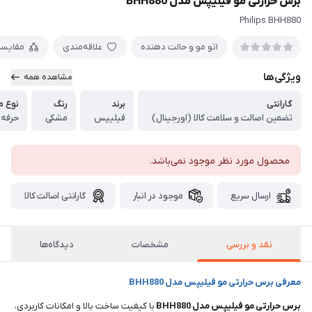
برس حرارتی مو فیلیپس مدل BHH880
Philips BHH880
اتو مو و حالت دهنده
علاقه‌مندی
مقایس
ویژگی‌ها
مشاهده همه
گارانتی
برند
رنگ
نوع 
تضمین اصالت و سلامت کالا (اورجینال)
فیلیپس
مشکی
حرفه 
محصول مورد نظر موجود نمی‌باشد.
ارسال سریع
موجود در انبار
گارانتی اصالت کالا
نقد و بررسی
مشخصات
دیدگاه‌ها
معرفی برس حرارتی مو فیلیپس مدل BHH880
برس حرارتی مو فیلیپس مدل
BHH880
با کیفیت ساخت بالا و امکانات کاربردی،