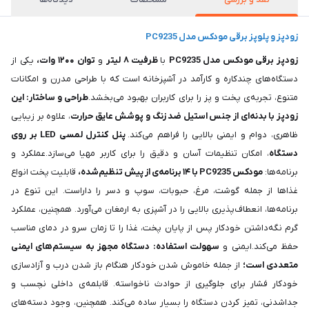
زودپز و پلوپز برقی مودکس مدل PC9235
زودپز برقی مودکس مدل PC9235
با
ظرفیت ۸ لیتر
و
توان ۱۲۰۰ وات،
یکی از
دستگاه‌های چندکاره و کارآمد در آشپزخانه است که با طراحی مدرن و امکانات
متنوع، تجربه‌ی پخت و پز را برای کاربران بهبود می‌بخشد.
طراحی و ساختار: این
زودپز با بدنه‌ای از جنس استیل ضد زنگ و پوشش عایق حرارت
، علاوه بر زیبایی
ظاهری، دوام و ایمنی بالایی را فراهم می‌کند.
پنل کنترل لمسی LED بر روی
دستگاه
، امکان تنظیمات آسان و دقیق را برای کاربر مهیا می‌سازد.عملکرد و
برنامه‌ها:
مودکس PC9235 با ۱۴ برنامه‌ی از پیش تنظیم‌شده،
قابلیت پخت انواع
غذاها از جمله گوشت، مرغ، حبوبات، سوپ و دسر را داراست. این تنوع در
برنامه‌ها، انعطاف‌پذیری بالایی را در آشپزی به ارمغان می‌آورد. همچنین، عملکرد
گرم نگه‌داشتن خودکار پس از پایان پخت، غذا را تا زمان سرو در دمای مناسب
حفظ می‌کند.ایمنی و
سهولت استفاده: دستگاه مجهز به سیستم‌های ایمنی
متعددی است؛
از جمله خاموش شدن خودکار هنگام باز شدن درب و آزادسازی
خودکار فشار برای جلوگیری از حوادث ناخواسته. قابلمه‌ی داخلی نچسب و
جداشدنی، تمیز کردن دستگاه را بسیار ساده می‌کند. همچنین، وجود دسته‌های