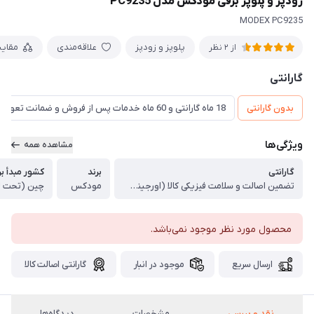
زودپز و پلوپز برقی مودکس مدل PC9235
MODEX PC9235
پلوپز و زودپز
علاقه‌مندی
مقای
از 2 نظر
گارانتی
بدون گارانتی
18 ماه گارانتی و 60 ماه خدمات پس از فروش و ضمانت تعویض
ویژگی‌ها
مشاهده همه
گارانتی
برند
کشور مبدأ بر
تضمین اصالت و سلامت فیزیکی کالا (اورجینال)
مودکس
چین (تحت ل
محصول مورد نظر موجود نمی‌باشد.
ارسال سریع
موجود در انبار
گارانتی اصالت کالا
نقد و بررسی
مشخصات
دیدگاه‌ها