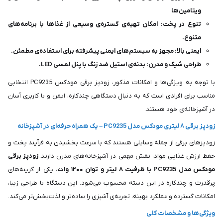
ویتامین‌ها
تنوع در پخت: امکان تهیه‌ی گستره‌ی وسیعی از غذاها با برنامه‌های
متنوع.
ایمنی بالا: مجهز به سیستم‌های ایمنی پیشرفته برای استفاده‌ی مطمئن.
طراحی شیک و مدرن: بدنه‌ی استیل ضد زنگ با پنل لمسی LED.
با توجه به ویژگی‌ها و امکانات مذکور، زودپز برقی مودکس PC9235 انتخابی
مناسب برای افرادی است که به دنبال دستگاهی چندکاره، ایمن و با کاربری آسان
در آشپزخانه‌ی خود هستند.
زودپز برقی ۸ لیتری مودکس مدل PC9235 – یک همراه حرفه‌ای در آشپزخانه
زودپزهای برقی از جمله وسایلی هستند که با سرعت بخشیدن به فرآیند پخت و
حفظ ارزش غذایی مواد، نقش مهمی در آشپزخانه‌های مدرن دارند.
زودپز برقی
مودکس مدل PC9235 با ظرفیت ۸ لیتر و توان ۱۲۰۰ وات
، یکی از گزینه‌های
پرقدرت و چندکاره در این دسته محسوب می‌شود. این دستگاه با طراحی زیبا،
امکانات گسترده و عملکرد بهینه، تجربه‌ی آشپزی را ساده‌تر و لذت‌بخش‌تر می‌کند.
ویژگی‌ها و مشخصات کلی