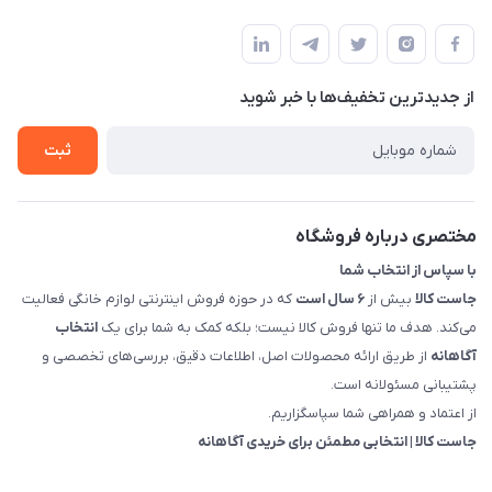
بوشهر - چهار راه تامین اجتماعی به سمت ریشهر ، 100 متر بالاتر
مجله فروشگاه
راهنما
سمت چپ (فروشگاه صوتی عباسی) - "تحویل حضوری فقط با
حساب کاربری
هماهنگی"
پرسش های شما
تماس با ما
از جدید‌ترین تخفیف‌ها با‌ خبر شوید
شرایط و ضوابط گارانتی
درباره ما
روش های بازگرداندن کالا
ثبت
قوانین و مقررات جاست کالا
راهنمای خرید، پرداخت، پردازش
مختصری درباره فروشگاه
با سپاس از انتخاب شما
جاست کالا
بیش از
۶ سال است
که در حوزه فروش اینترنتی لوازم خانگی فعالیت
می‌کند. هدف ما تنها فروش کالا نیست؛ بلکه کمک به شما برای یک
انتخاب
آگاهانه
از طریق ارائه محصولات اصل، اطلاعات دقیق، بررسی‌های تخصصی و
پشتیبانی مسئولانه است.
از اعتماد و همراهی شما سپاسگزاریم.
جاست کالا | انتخابی مطمئن برای خریدی آگاهانه