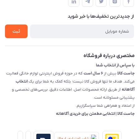
حساب کاربری
هماهنگی"
پرسش های شما
تماس با ما
از جدید‌ترین تخفیف‌ها با‌ خبر شوید
شرایط و ضوابط گارانتی
درباره ما
روش های بازگرداندن کالا
ثبت
قوانین و مقررات جاست کالا
راهنمای خرید، پرداخت، پردازش
مختصری درباره فروشگاه
با سپاس از انتخاب شما
جاست کالا
بیش از
۶ سال است
که در حوزه فروش اینترنتی لوازم خانگی فعالیت
می‌کند. هدف ما تنها فروش کالا نیست؛ بلکه کمک به شما برای یک
انتخاب
آگاهانه
از طریق ارائه محصولات اصل، اطلاعات دقیق، بررسی‌های تخصصی و
پشتیبانی مسئولانه است.
از اعتماد و همراهی شما سپاسگزاریم.
جاست کالا | انتخابی مطمئن برای خریدی آگاهانه