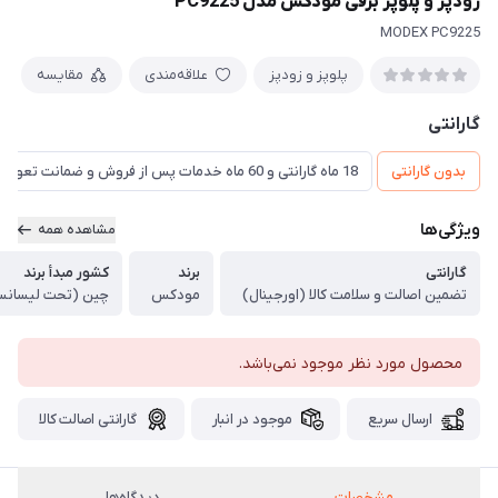
زودپز و پلوپز برقی مودکس مدل PC9225
MODEX PC9225
پلوپز و زودپز
علاقه‌مندی
مقایسه
گارانتی
بدون گارانتی
18 ماه گارانتی و 60 ماه خدمات پس از فروش و ضمانت تعویض
ویژگی‌ها
مشاهده همه
گارانتی
برند
کشور مبدأ برند
تضمین اصالت و سلامت کالا (اورجینال)
مودکس
چین (تحت لیسانس
محصول مورد نظر موجود نمی‌باشد.
ارسال سریع
موجود در انبار
گارانتی اصالت کالا
مشخصات
دیدگاه‌ها