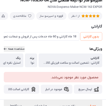
اسپرسو ساز نوا نیمه صنعتی مدل NCM-163EXPGR
NOVA Essperso Maker NCM-163 EXPGR
قهوه و اسپرسو ساز
علاقه‌مندی
از 1 نظر
گارانتی
بدون گارانتی
18 ماه گارانتی و 60 ماه خدمات پس از فروش و ضمانت تعویض
ویژگی‌ها
مشاهده همه
گارانتی
برند
رنگ
گارانتی : تضمین اصالت و سلامت فیزیکی کالا (اورجینال)
نوا
استیل نقره ای
محصول مورد نظر موجود نمی‌باشد.
ارسال سریع
موجود در انبار
گارانتی اصالت کالا
معرفی
نقد و بررسی
مشخصات
دیدگاه‌ها