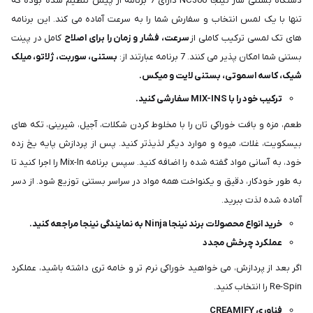
دستگاه بستنی ساز نینجا NC300 دارای 7 برنامه از پیش تنظیم شده بوده که
تنها با یک لمس انتخاب و سفارش شما را به سرعت آماده می کند. این برنامه
های تک لمسی ترکیب کاملی از
سرعت، فشار و زمان را برای اصلاح
کامل در پینت
بستنی شما امکان پذیر می کنند. 7 برنامه عبارتند از:
بستنی، سوربت، ژلاتو، میلک
شیک، کاسه اسموتی، بستنی لایت و میکس.
ترکیب خود را با MIX-INS سفارشی کنید.
طعم، مزه و بافت خوراکی تان را با مخلوط کردن شکلات، آجیل، شیرینی، تکه های
بیسکویت، غلات، میوه و موارد دیگر لذیذتر کنید. پس از پردازش پایه یخ زده
خود، به آسانی مواد گفته شده را اضافه کنید. سپس برنامه Mix-In را اجرا کنید تا
به طور خودکار، دقیق و یکنواخت همه مواد در سراسر بستنی توزیع شود. از دسر
آماده شده لذت ببرید.
خرید انواع محصولات برند نینجا Ninja به نمایندگی نینجا مراجعه کنید.
عملکرد چرخش مجدد
اگر بعد از پردازش، می ‌خواهید خوراکی نرم ‌تر و خامه ‌تری داشته باشید، عملکرد
Re-Spin را انتخاب کنید.
فناوری CREAMIFY