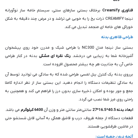
فناوری Creamify
برخلاف بستنی سازهای سنتی، سیستم خامه ساز نوآورانه
نینجا CREAMIFY ذرات یخ را به خوبی می تراشد و در عرض چند دقیقه به شکل
خوراکی های خامه ای منجمد تبدیل می کند.
طراحی ظاهری بدنه
بستنی ساز نینجا مدل NC300 با طراحی شیک و مدرن خود روی پیشخوان
آشپزخانه شما به زیبایی می درخشد.
رنگ نقره ای مشکی
بدنه در کنار طراحی
خاص آن به جذابیت هر چه بیشتر محصول افزوده است.
برروی بدنه یک کنترل پنل لمسی طراحی شده که به سادگی می توانید توسط آن
به سادگی تنظیمات دستگاه را انجام دهید. این بستنی ساز از نظر اندازه کاملا
جمع و جور بوده و امکان ذخیره سازی بدون درز را فراهم می کند و همچنین به
راحتی روی میز شما نصب می گردد.
ابعاد بدنه 40.5*16.5*27
سانتی‌متر سانتی‌ متر و وزن آن
6400 کیلوگرم
می باشد.
قطعات دستگاه از جمله ظروف، درب و قاشق همگی به آسانی قابل شستشو حتی
در ماشین ظرفشویی هستند.
آنچه درون جعبه است: