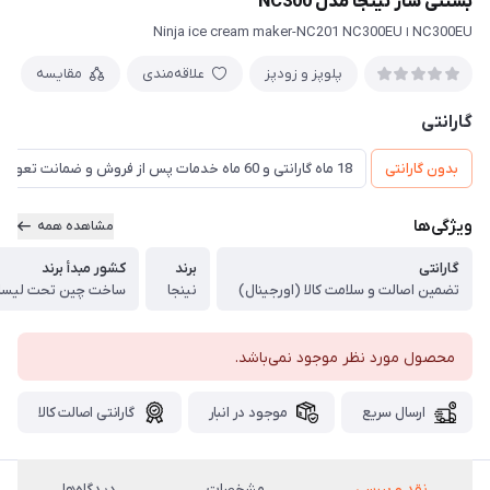
بستنی ساز نینجا مدل NC300
NC300EU ا Ninja ice cream maker-NC201 NC300EU
پلوپز و زودپز
علاقه‌مندی
مقایسه
گارانتی
بدون گارانتی
18 ماه گارانتی و 60 ماه خدمات پس از فروش و ضمانت تعویض
ویژگی‌ها
مشاهده همه
گارانتی
برند
کشور مبدأ برند
تضمین اصالت و سلامت کالا (اورجینال)
نینجا
ساخت چین تحت لیسان
محصول مورد نظر موجود نمی‌باشد.
ارسال سریع
موجود در انبار
گارانتی اصالت کالا
نقد و بررسی
مشخصات
دیدگاه‌ها