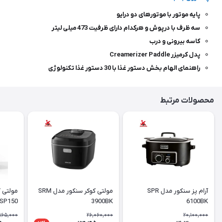
پایه موتور با موتورهای دو درایو
سه ظرف با درپوش و هرکدام دارای ظرفیت 473 میلی لیتر
کاسه بیرونی و درب
پدل کرمیزر Creamerizer Paddle
راهنمای الهام بخش دستور غذا با 30 دستور غذا تکنولوژی
محصولات مرتبط
آرام پز سنکور مدل SPR
مولتی کوکر سنکور مدل SRM
مولتی 
SP150
3900BK
6100BK
965,000
26,060,000
20,100,000