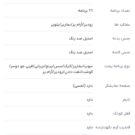
تعداد برنامه
11 برنامه
عملکرد ها
زودپز/آرام پز/بخارپز/پلوپز
جنس بدنه
استیل ضد زنگ
جنس کاسه
استیل ضد زنگ
نوع برنامه پخت
سوپ/بخارپز/کیک/سس/برنج/بریانی/فرنی جو دوسر/
گوشت/تفت دادن/زودپز/آرام پز
صفحه نمایشگر
دارد (لمسی)
تایمر
دارد
قفل کودک
دارد
قابلیت گرم نگهدارنده
دارد