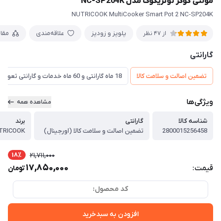
مولتی کوکر نوتریکوک مدل NC-SP204K
NUTRICOOK MultiCooker Smart Pot 2 NC-SP204K
پلوپز و زودپز
علاقه‌مندی
مقا
از 47 نظر
گارانتی
تضمین اصالت و سلامت کالا
18 ماه گارانتی و 60 ماه خدمات و گارانتی تعویض
ویژگی‌ها
مشاهده همه
شناسه کالا
گارانتی
برند
2800015256458
تضمین اصالت و سلامت کالا (اورجینال)
TRICOOK
18٪
21,711,000
17,850,000
قیمت:
تومان
کد محصول:
افزودن به سبدخرید