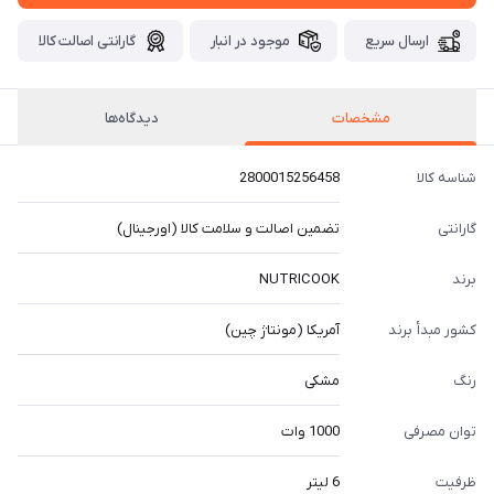
ارسال سریع
موجود در انبار
گارانتی اصالت کالا
مشخصات
دیدگاه‌ها
شناسه کالا
2800015256458
گارانتی
تضمین اصالت و سلامت کالا (اورجینال)
برند
NUTRICOOK
کشور مبدأ برند
آمریکا (مونتاژ چین)
رنگ
مشکی
توان مصرفی
1000 وات
ظرفیت
6 لیتر