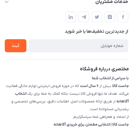
خدمات مشتریان
بوشهر - چهار راه تامین اجتماعی به سمت ریشهر ، 100 متر بالاتر
مجله فروشگاه
راهنما
سمت چپ (فروشگاه صوتی عباسی) - "تحویل حضوری فقط با
حساب کاربری
هماهنگی"
پرسش های شما
تماس با ما
از جدید‌ترین تخفیف‌ها با‌ خبر شوید
شرایط و ضوابط گارانتی
درباره ما
روش های بازگرداندن کالا
ثبت
قوانین و مقررات جاست کالا
راهنمای خرید، پرداخت، پردازش
مختصری درباره فروشگاه
با سپاس از انتخاب شما
جاست کالا
بیش از
۶ سال است
که در حوزه فروش اینترنتی لوازم خانگی فعالیت
می‌کند. هدف ما تنها فروش کالا نیست؛ بلکه کمک به شما برای یک
انتخاب
آگاهانه
از طریق ارائه محصولات اصل، اطلاعات دقیق، بررسی‌های تخصصی و
پشتیبانی مسئولانه است.
از اعتماد و همراهی شما سپاسگزاریم.
جاست کالا | انتخابی مطمئن برای خریدی آگاهانه