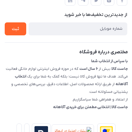
حساب کاربری
هماهنگی"
پرسش های شما
تماس با ما
از جدید‌ترین تخفیف‌ها با‌ خبر شوید
شرایط و ضوابط گارانتی
درباره ما
روش های بازگرداندن کالا
ثبت
قوانین و مقررات جاست کالا
راهنمای خرید، پرداخت، پردازش
مختصری درباره فروشگاه
با سپاس از انتخاب شما
جاست کالا
بیش از
۶ سال است
که در حوزه فروش اینترنتی لوازم خانگی فعالیت
می‌کند. هدف ما تنها فروش کالا نیست؛ بلکه کمک به شما برای یک
انتخاب
آگاهانه
از طریق ارائه محصولات اصل، اطلاعات دقیق، بررسی‌های تخصصی و
پشتیبانی مسئولانه است.
از اعتماد و همراهی شما سپاسگزاریم.
جاست کالا | انتخابی مطمئن برای خریدی آگاهانه