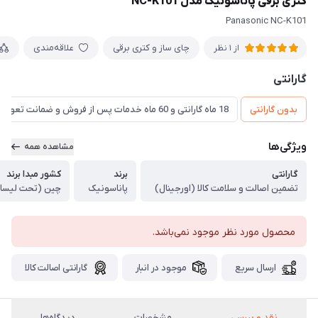
کتری برقی پاناسونیک مدل NC-K101
Panasonic NC-K101
چای ساز و کتری برقی
علاقه‌مندی
از 1 نظر
گارانتی
بدون گارانتی
18 ماه گارانتی و 60 ماه خدمات پس از فروش و ضمانت تعویض
ویژگی‌ها
مشاهده همه
گارانتی
برند
کشور مبدا برند
تضمین اصالت و سلامت کالا (اورجینال)
پاناسونیک
چین (تحت لیسا
محصول مورد نظر موجود نمی‌باشد.
ارسال سریع
موجود در انبار
گارانتی اصالت کالا
نقد و بررسی
مشخصات
دیدگاه‌ها