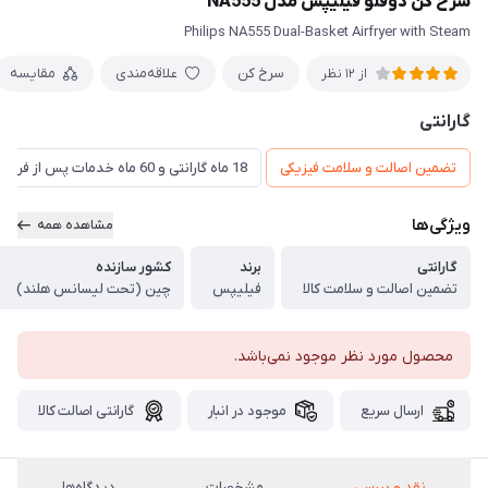
سرخ کن دوقلو فیلیپس مدل NA555
Philips NA555 Dual-Basket Airfryer with Steam
سرخ کن
علاقه‌مندی
مقایسه
از 12 نظر
گارانتی
تضمین اصالت و سلامت فیزیکی
18 ماه گارانتی و 60 ماه خدمات پس از فروش و ضمانت تعویض
ویژگی‌ها
مشاهده همه
گارانتی
برند
کشور سازنده
تضمین اصالت و سلامت کالا
فیلیپس
چین (تحت لیسانس هلند)
محصول مورد نظر موجود نمی‌باشد.
ارسال سریع
موجود در انبار
گارانتی اصالت کالا
نقد و بررسی
مشخصات
دیدگاه‌ها