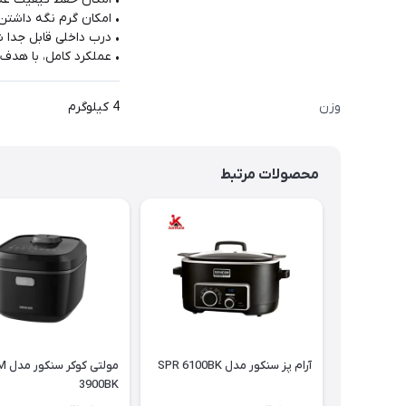
• امکان گرم نگه داشتن
• درب داخلی قابل جدا 
• عملکرد کامل، با هدف 
وزن
4 کیلوگرم
محصولات مرتبط
آرام پز سنکور مدل SPR 6100BK
مولتی ک
3900BK