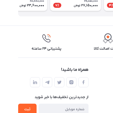
28,780,000
29,050,000
23,600,000
27,150,000
18٪
7٪
4
تومان
تومان
اصالت کالا
پشتیبانی ۲۴ ساعته
همراه ما باشید!
از جدید‌ترین تخفیف‌ها با‌ خبر شوید
ثبت