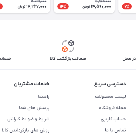
14,729,000
16,965,000
14,267,000
14,590,000
٪
14٪
7٪
تومان
تومان
در محل
ضمانت بازگشت کالا
ضمانت 
دسترسی سریع
خدمات مشتریان
لیست محصولات
راهنما
مجله فروشگاه
پرسش های شما
حساب کاربری
شرایط و ضوابط گارانتی
تماس با ما
روش های بازگرداندن کالا