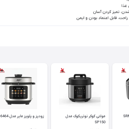
 غذا
شدن، تمیز کردن آسان
راحت، قابل اعتماد بودن و ایمن
وکر سنکور مدل SRM
مولتی کوکر نوتریکوک مدل
زودپز و پلوپز مایر مدل MR-6464
SP150