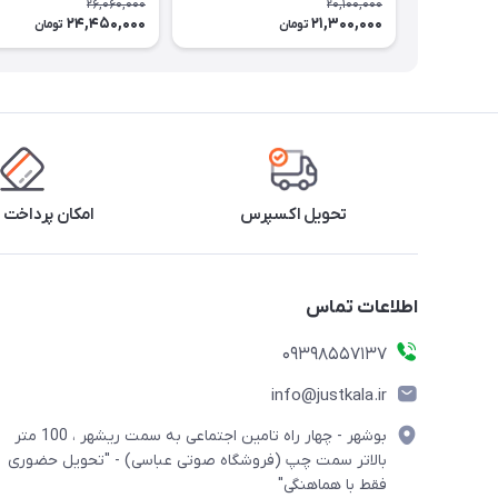
26,060,000
20,100,000
24,450,000
21,300,000
تومان
تومان
تحویل اکسپرس
امکان پرداخت 
اطلاعات تماس
09398557137
info@justkala.ir
بوشهر - چهار راه تامین اجتماعی به سمت ریشهر ، 100 متر
بالاتر سمت چپ (فروشگاه صوتی عباسی) - "تحویل حضوری
فقط با هماهنگی"