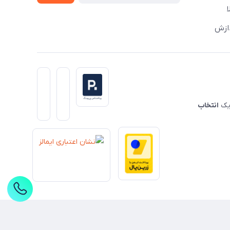
دازش
 یک
انتخاب