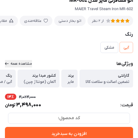
اتو مسافرتی مایر مدل MR-602
MAIER Travel Steam Iron MR-602
اتو بخار دستی
علاقه‌مندی
مقای
از 2 نظر
رنگ
آبی
مشکی
ویژگی‌ها
مشاهده همه
گارانتی
برند
کشور مبدا برند
رنگ
تضمین اصالت و سلامت کالا
مایر
آلمان (مونتاژ چین)
آبی / م
14٪
4,024,000
3,498,000
قیمت:
تومان
کد محصول:
افزودن به سبدخرید