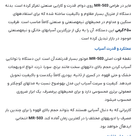
مایر در طراحی
MR-503
روی دوام، قدرت و کارایی صنعتی تمرکز کرده است. بدنه
دستگاه از متریال بسیار مقاوم و باکیفیت ساخته شده که برای استفادههای
سنگین و مداوم در محیطهای نیمهصنعتی و صنعتی کاملاً مناسب است. ظرفیت
۲۵۰ گرمی
این دستگاه، آن را به یکی از بزرگترین آسیابهای خانگی و نیمهصنعتی
موجود در بازار تبدیل کرده است .
عملکرد و قدرت آسیاب
نقطه قوت اصلی
MR-503
، موتور بسیار قدرتمند آن است. این دستگاه با توانایی
آسیاب کردن حجم بالای دانههای سخت مانند برنج، سویا، ذرت، انواع ادویهجات
خشک و حتی قهوه، در کسری از ثانیه، پودری کاملاً یکدست و باکیفیت تحویل
میدهد. کیفیت و سرعت آسیاب این مدل بهوضوح نسبت به مدلهای کوچکتر و
معمولی برتری محسوسی دارد و برای محیطهای پرمصرف، یک ابزار ضروری
محسوب میشود.
کاربرانی که به دنبال آسیابی هستند که بتواند حجم بالای قهوه را برای چندین بار
مصرف یا ادویههای مختلف را در کمترین زمان آماده کند،
MR-503
انتخابی
ایدهآل خواهد بود.