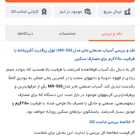
ارسال سریع
موجود در انبار
گارانتی اصالت کالا
نقد و بررسی
مشخصات
دیدگاه‌ها
نقد و بررسی آسیاب صنعتی مایر مدل MR-503 | غول پرقدرت آشپزخانه با
ظرفیت ۲۵۰ گرم برای مصارف سنگین
اگر به دنبال یک آسیاب فوقالعاده قدرتمند با ظرفیت بالا هستید که بتواند حجم
زیادی از قهوه، ادویه و دانههای سخت را در کمترین زمان ممکن به پودری کاملاً
یکدست تبدیل کند، آسیاب صنعتی مایر مدل
MR-503
یکی از حرفهایترین و
پرطرفدارترین گزینههای موجود در بازار است. این دستگاه که برای مصارف
نیمهصنعتی، صنعتی و خانگی با مصرف بالا طراحی شده، با ظرفیت
۲۵۰ گرم
و
موتور بسیار قدرتمند، پاسخگوی نیازهای سنگین روزانه خواهد بود.
📌
خلاصه بررسی جاست کالا
اگر فرصت مطالعه کل بررسی را ندارید، این بخش برای شماست.