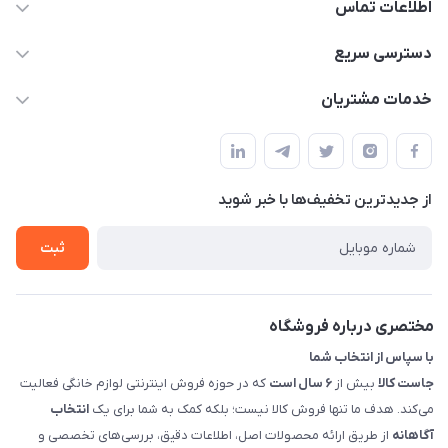
اطلاعات تماس
09398557137
دسترسی سریع
info@justkala.ir
لیست محصولات
خدمات مشتریان
بوشهر - چهار راه تامین اجتماعی به سمت ریشهر ، 100 متر بالاتر
مجله فروشگاه
راهنما
سمت چپ (فروشگاه صوتی عباسی) - "تحویل حضوری فقط با
حساب کاربری
هماهنگی"
پرسش های شما
تماس با ما
از جدید‌ترین تخفیف‌ها با‌ خبر شوید
شرایط و ضوابط گارانتی
درباره ما
روش های بازگرداندن کالا
ثبت
قوانین و مقررات جاست کالا
راهنمای خرید، پرداخت، پردازش
مختصری درباره فروشگاه
با سپاس از انتخاب شما
جاست کالا
بیش از
۶ سال است
که در حوزه فروش اینترنتی لوازم خانگی فعالیت
می‌کند. هدف ما تنها فروش کالا نیست؛ بلکه کمک به شما برای یک
انتخاب
آگاهانه
از طریق ارائه محصولات اصل، اطلاعات دقیق، بررسی‌های تخصصی و