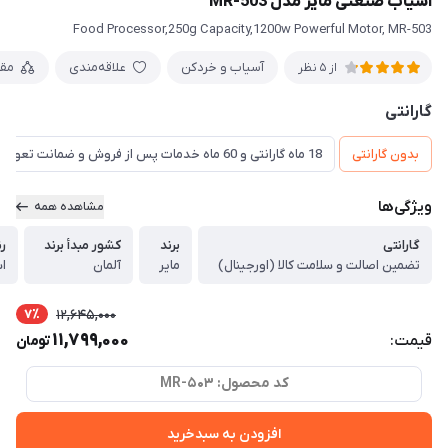
آسیاب صنعتی مایر مدل MR-503
Food Processor,250g Capacity,1200w Powerful Motor, MR-503
آسیاب و خردکن
علاقه‌مندی
مق
از 5 نظر
گارانتی
بدون گارانتی
18 ماه گارانتی و 60 ماه خدمات پس از فروش و ضمانت تعویض
ویژگی‌ها
مشاهده همه
گارانتی
برند
کشور مبدأ برند
ر
تضمین اصالت و سلامت کالا (اورجینال)
مایر
آلمان
ا
7٪
12,645,000
11,799,000
قیمت:
تومان
کد محصول: MR-503
افزودن به سبدخرید