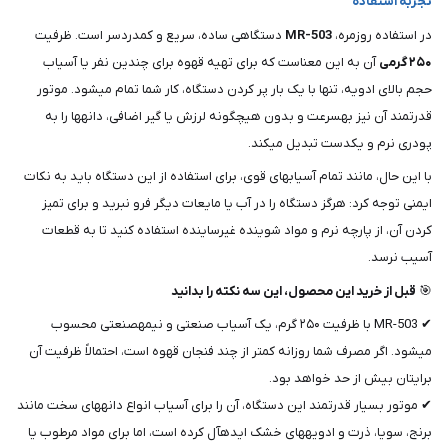
تجربه استفاده
در استفاده روزمره،
MR-503
دستگاهی ساده، سریع و کمدردسر است. ظرفیت
۲۵۰ گرمی
آن به این معناست که برای تهیه قهوه برای چندین نفر یا آسیاب
حجم بالای ادویه، تنها با یک بار پر کردن دستگاه، کار شما تمام میشود. موتور
قدرتمند آن نیز بهسرعت و بدون هیچگونه لرزش یا گیر اضافی، دانهها را به
پودری نرم و یکدست تبدیل میکند.
با این حال، مانند تمام آسیابهای قوی، برای استفاده از این دستگاه باید به نکات
ایمنی توجه کرد: هرگز دستگاه را در آب یا مایعات دیگر فرو نبرید و برای تمیز
کردن آن، از پارچه نرم و مواد شوینده غیرساینده استفاده کنید تا به قطعات
آسیب نرسد.
🎯
قبل از خرید این محصول، این سه نکته را بدانید
✔ MR-503 با ظرفیت ۲۵۰ گرم، یک آسیاب صنعتی و نیمهصنعتی محسوب
میشود. اگر مصرف شما روزانه کمتر از چند فنجان قهوه است، احتمالاً ظرفیت آن
برایتان بیش از حد خواهد بود.
✔ موتور بسیار قدرتمند این دستگاه، آن را برای آسیاب انواع دانههای سخت مانند
برنج، سویا، ذرت و ادویههای خشک ایدهآل کرده است، اما برای مواد مرطوب یا