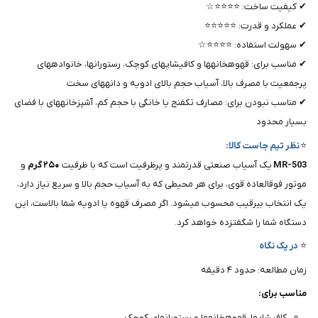
✔ کیفیت ساخت: ⭐⭐⭐⭐☆
✔ عملکرد و قدرت: ⭐⭐⭐⭐⭐
✔ سهولت استفاده: ⭐⭐⭐⭐☆
✔ مناسب برای: قهوهخانهها و کافیشاپهای کوچک، رستورانها، خانوادههای
پرجمعیت با مصرف بالا، آسیاب حجم بالای ادویه و دانههای سخت
✔ مناسب نبودن برای: مصارف تکفنج یا خانگی با حجم کم، آشپزخانههای با فضای
بسیار محدود
⭐
نظر تیم جاست کالا:
MR-503
یک آسیاب صنعتی قدرتمند و پرظرفیت است که با ظرفیت
۲۵۰ گرم
و
موتور فوقالعاده قوی، برای هر محیطی که به آسیاب حجم بالا و سریع نیاز دارد،
یک انتخاب بیرقیب محسوب میشود. اگر مصرف قهوه یا ادویه شما بالاست، این
دستگاه شما را شگفتزده خواهد کرد.
⭐
در یک نگاه
زمان مطالعه: حدود ۴ دقیقه
مناسب برای:
کافیشاپها، قهوهخانهها و رستورانهای کوچک