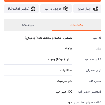
ارسال سریع
موجود در انبار
گارانتی اصالت کالا
مشخصات
دیدگاه‌ها
گارانتی
تضمین اصالت و سلامت کالا (اورجینال)
برند
Maier
کشور مبدا برند
آلمان (مونتاژ چین)
توان مصرفی
3۲۰۰ وات
جنس کف
نانو سرامیک
گنجایش مخزن آب
300 میلی لیتر
تنظیم میزان بخاردهی
دارد