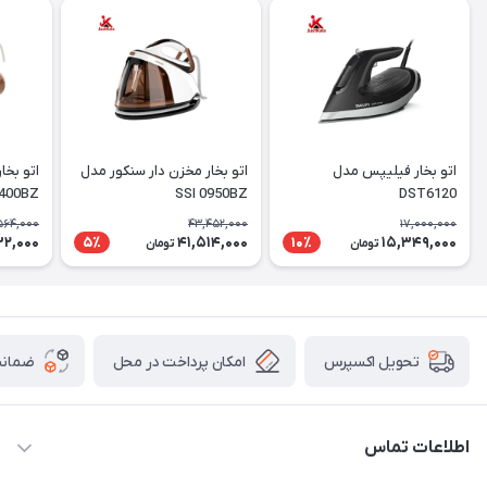
اتو بخار فیلیپس مدل
اتو بخار مخزن دار سنکور مدل
400BZ
SSI 0950BZ
DST6120
564,000
43,452,000
17,000,000
32,000
41,514,000
15,349,000
5٪
10٪
تومان
تومان
امکان پرداخت در محل
ضمانت
تحویل اکسپرس
اطلاعات تماس