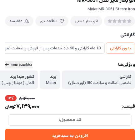
اتو بخار مایر مدل MR-3051
Maier MR-3051 Steam Iron
اتو بخار دستی
علاقه‌مندی
مقایسه
گارانتی
بدون گارانتی
18 ماه گارانتی و 60 ماه خدمات پس از فروش و ضمانت تعویض
ویژگی‌ها
مشاهده همه
گارانتی
برند
کشور مبدا برند
تضمین اصالت و سلامت کالا (اورجینال)
Maier
آلمان (مونتاژ چین)
13٪
8,140,000
7,139,000
قیمت:
تومان
کد محصول:
افزودن به سبدخرید