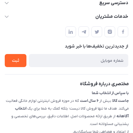
09398557137
دسترسی سریع
info@justkala.ir
لیست محصولات
خدمات مشتریان
بوشهر - چهار راه تامین اجتماعی به سمت ریشهر ، 100 متر بالاتر
مجله فروشگاه
راهنما
سمت چپ (فروشگاه صوتی عباسی) - "تحویل حضوری فقط با
حساب کاربری
هماهنگی"
پرسش های شما
تماس با ما
از جدید‌ترین تخفیف‌ها با‌ خبر شوید
شرایط و ضوابط گارانتی
درباره ما
روش های بازگرداندن کالا
ثبت
قوانین و مقررات جاست کالا
راهنمای خرید، پرداخت، پردازش
مختصری درباره فروشگاه
با سپاس از انتخاب شما
جاست کالا
بیش از
۶ سال است
که در حوزه فروش اینترنتی لوازم خانگی فعالیت
می‌کند. هدف ما تنها فروش کالا نیست؛ بلکه کمک به شما برای یک
انتخاب
آگاهانه
از طریق ارائه محصولات اصل، اطلاعات دقیق، بررسی‌های تخصصی و
پشتیبانی مسئولانه است.
از اعتماد و همراهی شما سپاسگزاریم.