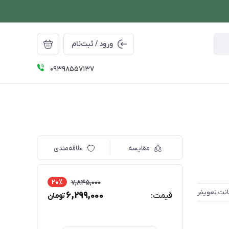
ورود / ثبت‌نام
09398557137
مقایسه
علاقه‌مندی
20٪
7,845,000
6,299,000
قیمت:
تومان