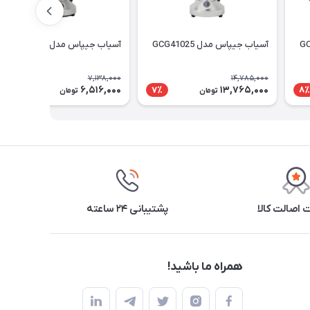
آسیاب جیپاس مدل GCG41025
آسیاب جیپاس مدل GCG41024
7,138,000
14,785,000
6,516,000
13,765,000
9٪
7٪
8٪
تومان
تومان
اصالت کالا
پشتیبانی ۲۴ ساعته
همراه ما باشید!