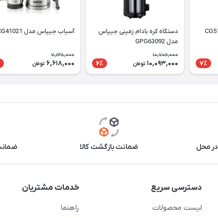
دستگاه کره بادام زمینی جیپاس
آسیاب جیپاس مدل GCG41021
مدل GPG63092
7,138,000
10,706,000
6,618,000
10,093,000
6٪
7٪
تومان
تومان
در محل
ضمانت بازگشت کالا
ضمانت 
دسترسی سریع
خدمات مشتریان
لیست محصولات
راهنما