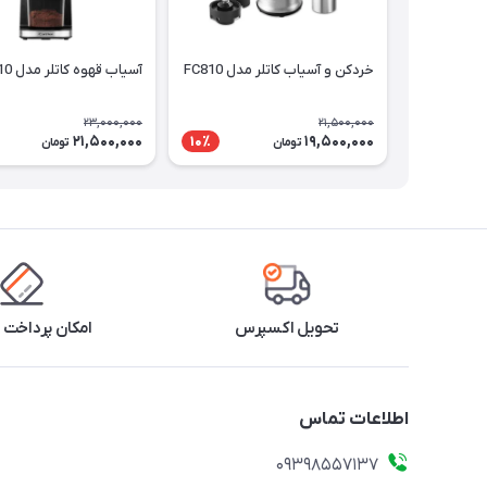
خردکن و آسیاب کاتلر مدل FC810
آسیاب قهوه کاتلر مدل CG510
23,000,000
21,500,000
21,500,000
19,500,000
10٪
تومان
تومان
تحویل اکسپرس
امکان پرداخت 
اطلاعات تماس
09398557137