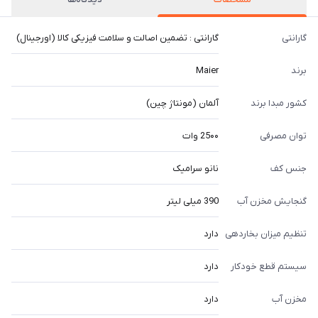
گارانتی
گارانتی : تضمین اصالت و سلامت فیزیکی کالا (اورجینال)
برند
Maier
کشور مبدا برند
آلمان (مونتاژ چین)
توان مصرفی
25۰۰ وات
جنس کف
نانو سرامیک
گنجایش مخزن آب
390 میلی لیتر
تنظیم میزان بخاردهی
دارد
سیستم قطع خودکار
دارد
مخزن آب
دارد