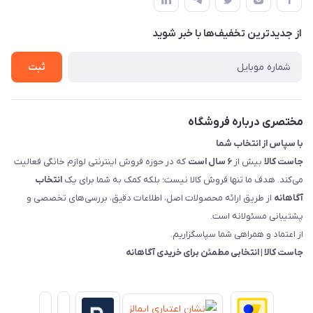
حساب کاربری
هماهنگی"
پرسش های شما
تماس با ما
از جدید‌ترین تخفیف‌ها با‌ خبر شوید
شرایط و ضوابط گارانتی
درباره ما
روش های بازگرداندن کالا
ثبت
قوانین و مقررات جاست کالا
راهنمای خرید، پرداخت، پردازش
مختصری درباره فروشگاه
با سپاس از انتخاب شما
جاست کالا
بیش از
۶ سال است
که در حوزه فروش اینترنتی لوازم خانگی فعالیت
می‌کند. هدف ما تنها فروش کالا نیست؛ بلکه کمک به شما برای یک
انتخاب
آگاهانه
از طریق ارائه محصولات اصل، اطلاعات دقیق، بررسی‌های تخصصی و
پشتیبانی مسئولانه است.
از اعتماد و همراهی شما سپاسگزاریم.
جاست کالا | انتخابی مطمئن برای خریدی آگاهانه