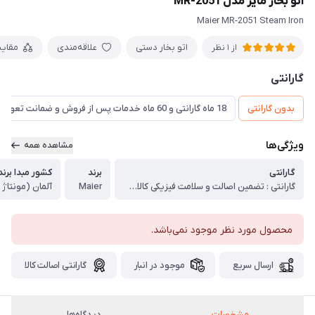
اتو بخار مایر مدل MR-2051
Maier MR-2051 Steam Iron
اتو بخار دستی
علاقه‌مندی
مقای
از 1 نظر
گارانتی
بدون گارانتی
18 ماه گارانتی و 60 ماه خدمات پس از فروش و ضمانت تعویض
ویژگی‌ها
مشاهده همه
گارانتی
برند
کشور مبدا برند
گارانتی : تضمین اصالت و سلامت فیزیکی کالا (اورجینال)
Maier
آلمان (مونتاژ
محصول مورد نظر موجود نمی‌باشد.
ارسال سریع
موجود در انبار
گارانتی اصالت کالا
مشخصات
دیدگاه‌ها