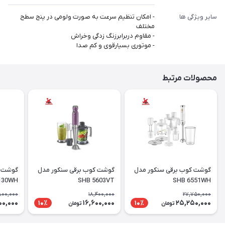
سایر ویژگی ها
- امکان تنظیم سرعت به صورت ولومی در پنج سطح
مختلف
- مقاوم دربرابرزنگ زدگی وخراش
- موتوری بسیارقوی و کم صدا
محصولات مرتبط
گوشت کوب برقی سنکور مدل
گوشت کوب برقی سنکور مدل
130WH
SHB 5603VT
SHB 6551WH
,800,000
18,400,000
27,750,000
100,000
16,600,000
25,250,000
10٪
10٪
تومان
تومان