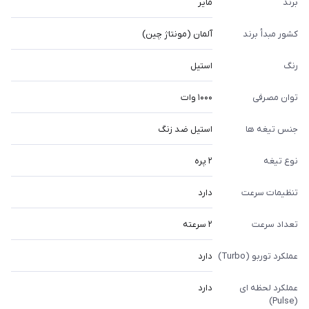
برند
مایر
کشور مبدأ برند
آلمان (مونتاژ چین)
رنگ
استیل
توان مصرفی
۱۰۰۰ وات
جنس تیغه ها
استیل ضد زنگ
نوع تیغه
۲ پره
تنظیمات سرعت
دارد
تعداد سرعت
۲ سرعته
عملکرد توربو (Turbo)
دارد
عملکرد لحظه ای
دارد
(Pulse)