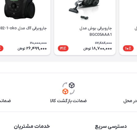
ل
جاروبرقی بوش مدل
جاروبرقی آاگ مدل VXa82-1-oko
BGC05AAA1
30,000,000
23,484,000
26,499,000
18,700,000
٪
21٪
10٪
تومان
تومان
در محل
ضمانت بازگشت کالا
ضمانت 
دسترسی سریع
خدمات مشتریان