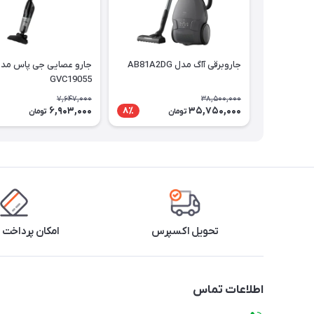
جاروبرقی آاگ مدل AB81A2DG
جارو عصایی جی پاس مد
GVC19055
7,647,000
38,500,000
6,903,000
35,750,000
8٪
تومان
تومان
تحویل اکسپرس
امکان پرداخت 
اطلاعات تماس