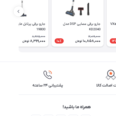
جارو برقی عصایی DSP مدل
جارو برقی پرتابل ماير مدل MR-
19800
KD2040
8,975,000
12,019,000
8,299,000
10,858,000
8٪
10٪
12
تومان
تومان
اصالت کالا
پشتیبانی ۲۴ ساعته
همراه ما باشید!