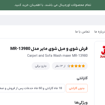
تمام محصولات اورجینال می باشند، با اطمینان خرید کنید.
رباره ما
تماس با ما
 شوی و مبل شوی مایر مدل MR-13980
فرش شوی و مبل شوی مایر مدل MR-13980
Carpet and Sofa Wash maier MR-13980
جارو برقی
از 13 نظر
گارانتی
بدون گارانتی
18 ماه گارانتی و 60 ماه خدمات پس از فروش و ضمانت تعویض
ویژگی‌ها