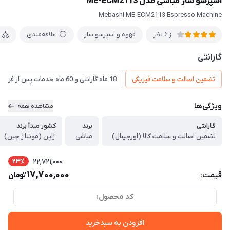
اسپرسو ساز مباشی مدل ME-ECM2113
Mebashi ME-ECM2113 Espresso Machine
قهوه و اسپرسو ساز
علاقه‌مندی
از 6 نظر
گارانتی
تضمین اصالت و سلامت فیزیکی
18 ماه گارانتی و 60 ماه خدمات پس از فروش و گارانتی تعویض
ویژگی‌ها
مشاهده همه
گارانتی
برند
کشور مبدأ برند
تضمین اصالت و سلامت کالا (اورجینال)
مباشی
ژاپن (مونتاژ چین)
23٪
22,721,000
17,700,000
قیمت:
تومان
کد محصول:
افزودن به سبدخرید