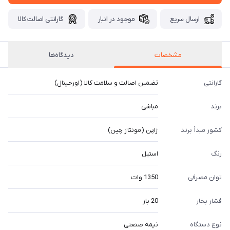
ارسال سریع
موجود در انبار
گارانتی اصالت کالا
مشخصات
دیدگاه‌ها
گارانتی
تضمین اصالت و سلامت کالا (اورجینال)
برند
مباشی
کشور مبدأ برند
ژاپن (مونتاژ چین)
رنگ
استیل
توان مصرفی
1350 وات
فشار بخار
20 بار
نوع دستگاه
نیمه صنعتی