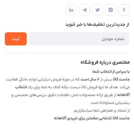
بوشهر - چهار راه تامین اجتماعی به سمت ریشهر ، 100 متر بالاتر
مجله فروشگاه
راهنما
سمت چپ (فروشگاه صوتی عباسی) - "تحویل حضوری فقط با
حساب کاربری
هماهنگی"
پرسش های شما
تماس با ما
از جدید‌ترین تخفیف‌ها با‌ خبر شوید
شرایط و ضوابط گارانتی
درباره ما
روش های بازگرداندن کالا
ثبت
قوانین و مقررات جاست کالا
راهنمای خرید، پرداخت، پردازش
مختصری درباره فروشگاه
با سپاس از انتخاب شما
جاست کالا
بیش از
۶ سال است
که در حوزه فروش اینترنتی لوازم خانگی فعالیت
می‌کند. هدف ما تنها فروش کالا نیست؛ بلکه کمک به شما برای یک
انتخاب
آگاهانه
از طریق ارائه محصولات اصل، اطلاعات دقیق، بررسی‌های تخصصی و
پشتیبانی مسئولانه است.
از اعتماد و همراهی شما سپاسگزاریم.
جاست کالا | انتخابی مطمئن برای خریدی آگاهانه